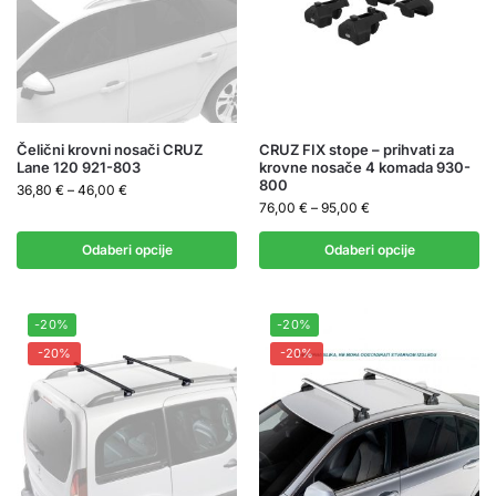
Čelični krovni nosači CRUZ
CRUZ FIX stope – prihvati za
Lane 120 921-803
krovne nosače 4 komada 930-
800
36,80
€
–
46,00
€
76,00
€
–
95,00
€
Odaberi opcije
Odaberi opcije
-20%
-20%
-20%
-20%