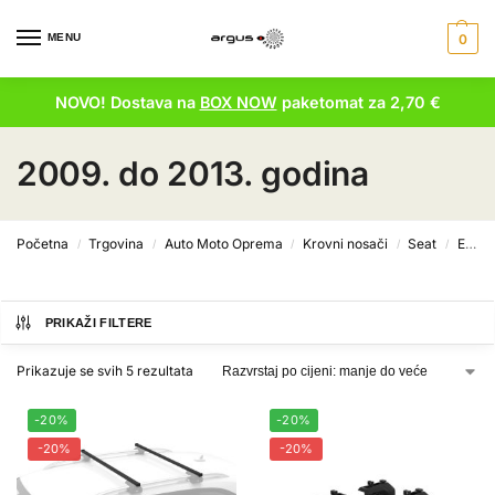
MENU
0
NOVO! Dostava na
BOX NOW
paketomat za 2,70 €
2009. do 2013. godina
Početna
Trgovina
Auto Moto Oprema
Krovni nosači
Seat
Exeo ST
/
/
/
/
/
PRIKAŽI FILTERE
Prikazuje se svih 5 rezultata
-20%
-20%
-20%
-20%