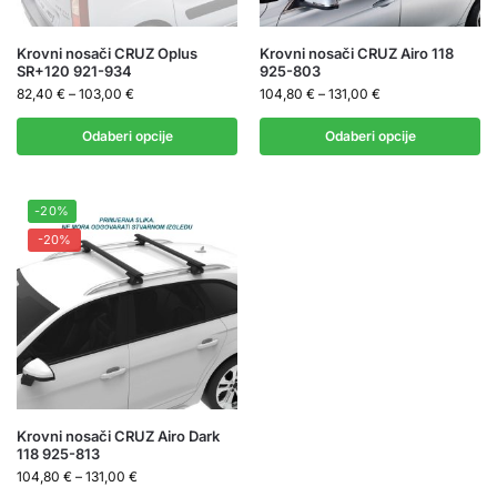
Krovni nosači CRUZ Oplus
Krovni nosači CRUZ Airo 118
SR+120 921-934
925-803
82,40
€
–
103,00
€
104,80
€
–
131,00
€
Odaberi opcije
Odaberi opcije
-20%
-20%
Krovni nosači CRUZ Airo Dark
118 925-813
104,80
€
–
131,00
€