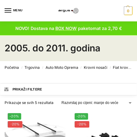
MENU
0
NOVO! Dostava na
BOX NOW
paketomat za 2,70 €
2005. do 2011. godina
Početna
Trgovina
Auto Moto Oprema
Krovni nosači
Fiat krovni nosači
/
/
/
/
PRIKAŽI FILTERE
Prikazuje se svih 5 rezultata
-20%
-20%
-20%
-20%