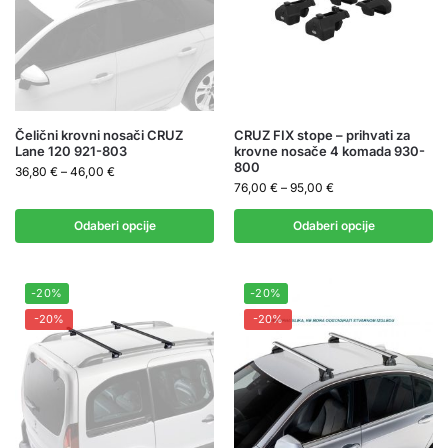
Čelični krovni nosači CRUZ
CRUZ FIX stope – prihvati za
Lane 120 921-803
krovne nosače 4 komada 930-
800
36,80
€
–
46,00
€
76,00
€
–
95,00
€
Odaberi opcije
Odaberi opcije
-20%
-20%
-20%
-20%