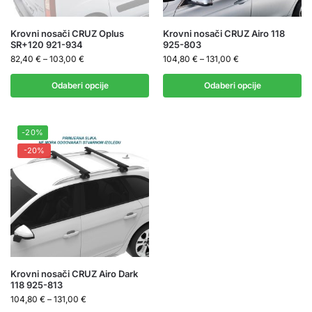
Krovni nosači CRUZ Oplus
Krovni nosači CRUZ Airo 118
SR+120 921-934
925-803
82,40
€
–
103,00
€
104,80
€
–
131,00
€
Odaberi opcije
Odaberi opcije
-20%
-20%
Krovni nosači CRUZ Airo Dark
118 925-813
104,80
€
–
131,00
€