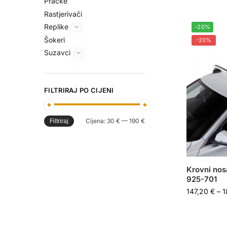
Praćke
Rastjerivači
Replike
-20%
Šokeri
-20%
Suzavci
FILTRIRAJ PO CIJENI
Cijena:
30 €
—
190 €
Filtriraj
Krovni nos
925-701
147,20
€
–
1