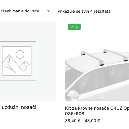
Prikazuje se svih 4 rezultata
-20%
i uzdužni nosači
Kit za krovne nosače CRUZ Op
936-608
38,40
€
–
48,00
€