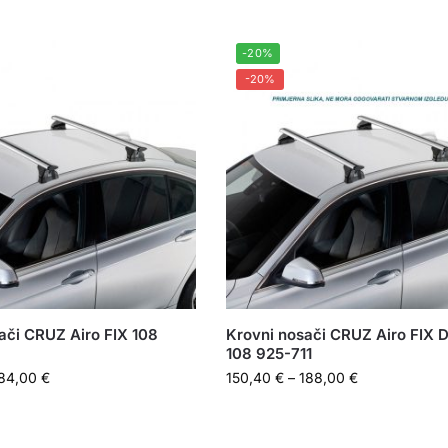
-20%
-20%
ači CRUZ Airo FIX 108
Krovni nosači CRUZ Airo FIX 
108 925-711
84,00
€
150,40
€
–
188,00
€