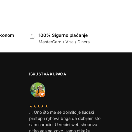
akonom
100% Sigurno plaćanje
MasterCard / Visa / Diners
ISKUSTVA KUPACA
★★★★★
… Ono što me se dojmilo je ljudski
pristup i njihova briga da dobijem što
sam naručio. U većini web shopova
nitko vas ne zove, samo otkažu