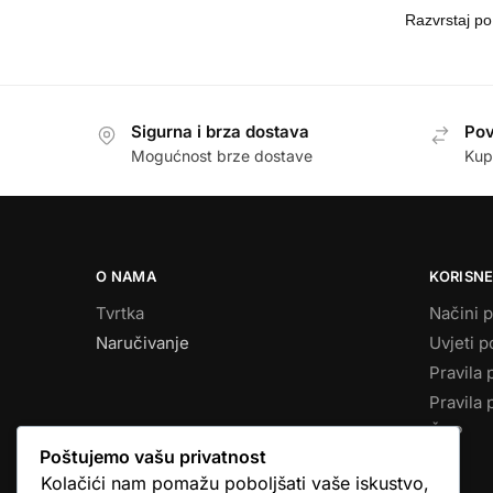
Sigurna i brza dostava
Pov
Mogućnost brze dostave
Kup
O NAMA
KORISNE
Tvrtka
Načini p
Naručivanje
Uvjeti p
Pravila 
Pravila 
ČPP
Poštujemo vašu privatnost
Kolačići nam pomažu poboljšati vaše iskustvo,