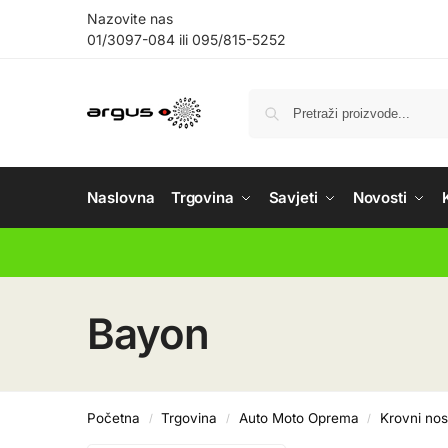
Nazovite nas
01/3097-084
ili
095/815-5252
Naslovna
Trgovina
Savjeti
Novosti
Bayon
Početna
Trgovina
Auto Moto Oprema
Krovni nos
/
/
/