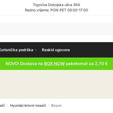
Trgovina Dobojska ulica 36A
Radno vrijeme: PON-PET 09:00-17:00
Korisnička podrška
Raskid ugovora
NOVO! Dostava na
BOX NOW
paketomat za 2,70 €
ači
Hyundai krovni nosači
Bayon
/
/