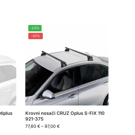
-20%
-20%
tiplus
Krovni nosači CRUZ Oplus S-FIX 110
921-375
77,60
€
–
97,00
€