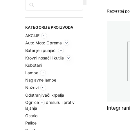
Pretraga
KATEGORIJE PROIZVODA
AKCIJE
Auto Moto Oprema
Baterije i punjači
Krovni nosači i kutije
Kubotani
Lampe
Naglavne lampe
Noževi
Odstranjivači krpelja
Ogrlice za dresuru i protiv
Integriran
lajanja
Ostalo
Palice