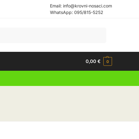
Email:
info@krovni-nosaci.com
WhatsApp:
095/815-5252
Pretraži
0,00
€
0