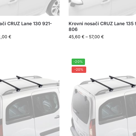
ači CRUZ Lane 130 921-
Krovni nosači CRUZ Lane 135 
806
2,00
€
45,60
€
–
57,00
€
-20%
-20%