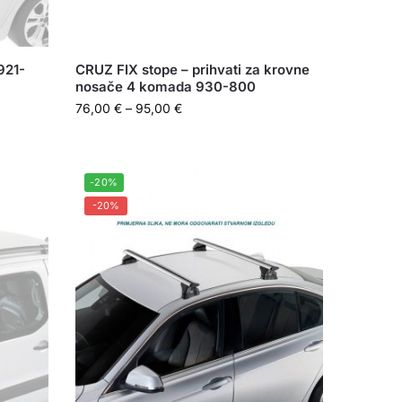
921-
CRUZ FIX stope – prihvati za krovne
nosače 4 komada 930-800
76,00
€
–
95,00
€
-20%
-20%