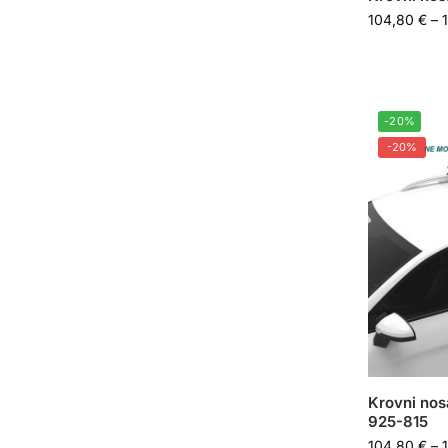
104,80
€
–
-20%
-20%
Krovni nos
925-815
104,80
€
–