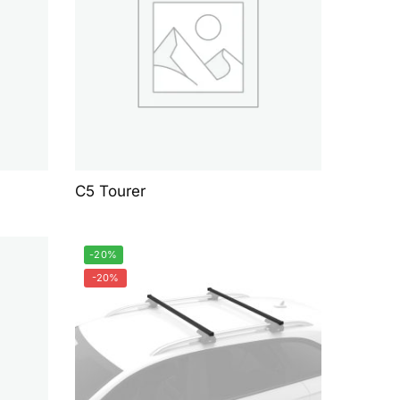
C5 Tourer
-20%
-20%