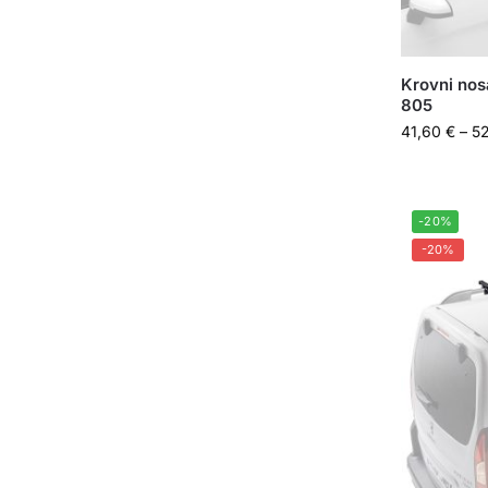
Krovni nos
805
41,60
€
–
5
-20%
-20%