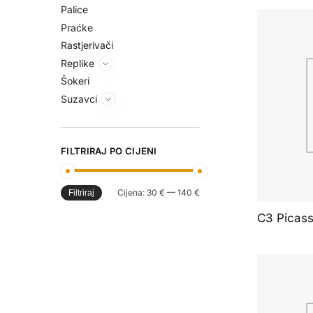
Palice
Praćke
Rastjerivači
Replike
Šokeri
Suzavci
FILTRIRAJ PO CIJENI
Cijena:
30 €
—
140 €
Filtriraj
C3 Picas