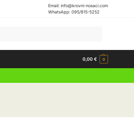
Email:
info@krovni-nosaci.com
WhatsApp:
095/815-5252
Pretraži
0,00
€
0