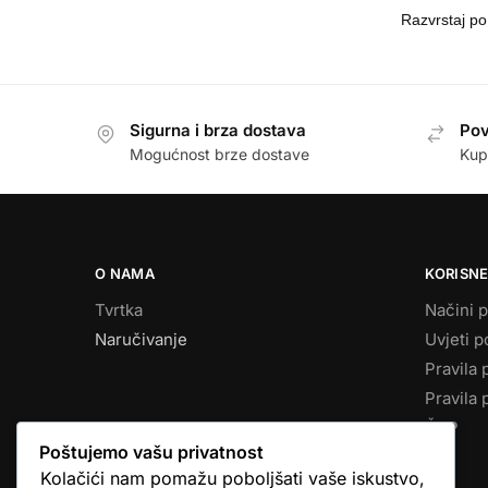
Sigurna i brza dostava
Pov
Mogućnost brze dostave
Kup
O NAMA
KORISNE
Tvrtka
Načini p
Naručivanje
Uvjeti p
Pravila 
Pravila 
ČPP
Poštujemo vašu privatnost
Kolačići nam pomažu poboljšati vaše iskustvo,