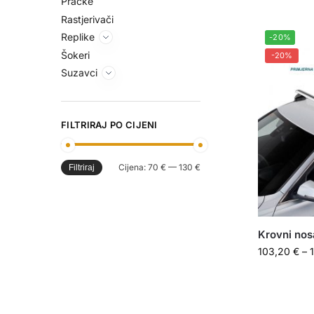
Praćke
Rastjerivači
Replike
-20%
Šokeri
-20%
Suzavci
FILTRIRAJ PO CIJENI
Cijena:
70 €
—
130 €
Filtriraj
Krovni nos
103,20
€
–