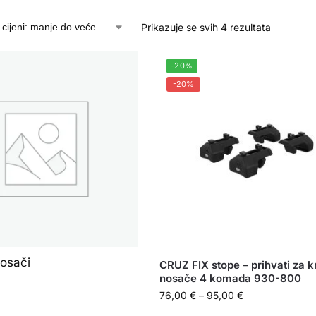
Prikazuje se svih 4 rezultata
-20%
-20%
osači
CRUZ FIX stope – prihvati za 
nosače 4 komada 930-800
76,00
€
–
95,00
€