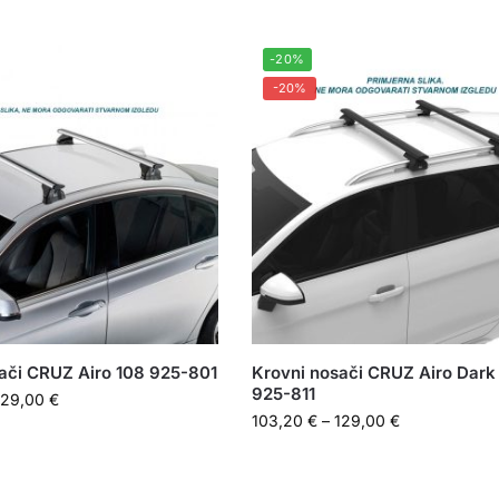
-20%
-20%
ači CRUZ Airo 108 925-801
Krovni nosači CRUZ Airo Dark
925-811
129,00
€
103,20
€
–
129,00
€