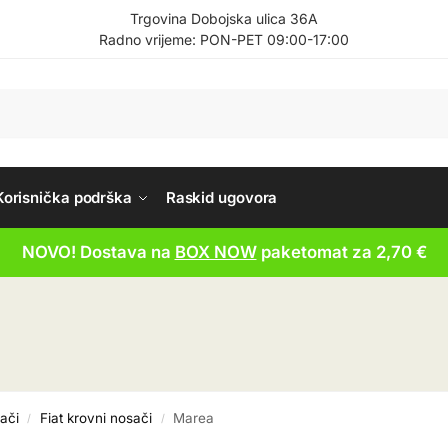
Trgovina Dobojska ulica 36A
Radno vrijeme: PON-PET 09:00-17:00
Korisnička podrška
Raskid ugovora
NOVO! Dostava na
BOX NOW
paketomat za 2,70 €
ači
Fiat krovni nosači
Marea
/
/