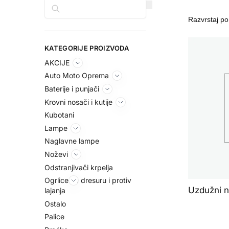
Pretraga
KATEGORIJE PROIZVODA
AKCIJE
Auto Moto Oprema
Baterije i punjači
Krovni nosači i kutije
Kubotani
Lampe
Naglavne lampe
Noževi
Odstranjivači krpelja
Ogrlice za dresuru i protiv
Uzdužni n
lajanja
Ostalo
Palice