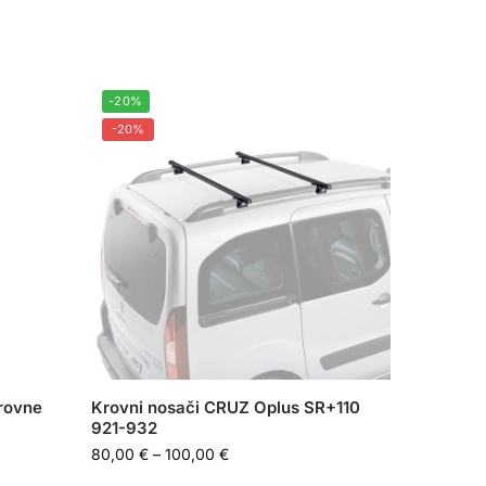
-20%
-20%
krovne
Krovni nosači CRUZ Oplus SR+110
921-932
80,00
€
–
100,00
€