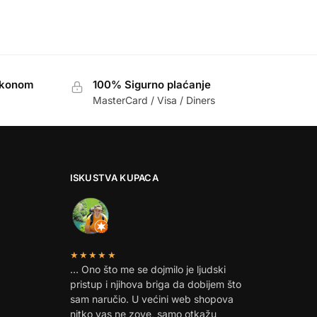
akonom
100% Sigurno plaćanje
MasterCard / Visa / Diners
ISKUSTVA KUPACA
★★★★★
… Ono što me se dojmilo je ljudski
pristup i njihova briga da dobijem što
sam naručio. U većini web shopova
nitko vas ne zove, samo otkažu