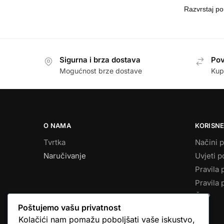
Sigurna i brza dostava
Pov
Mogućnost brze dostave
Kup
O NAMA
KORISNE
Tvrtka
Načini p
Naručivanje
Uvjeti p
Pravila 
Pravila 
ČPP
Poštujemo vašu privatnost
Kolačići nam pomažu poboljšati vaše iskustvo,