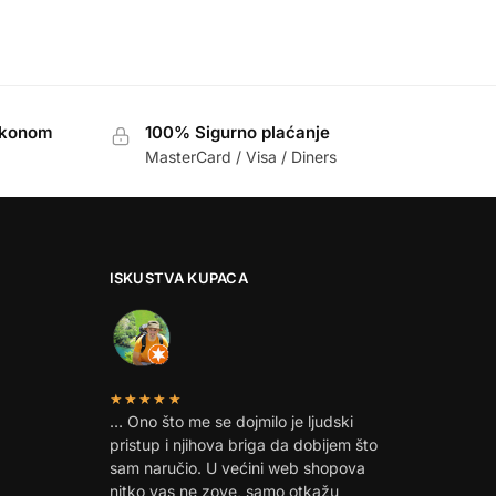
akonom
100% Sigurno plaćanje
MasterCard / Visa / Diners
ISKUSTVA KUPACA
★★★★★
… Ono što me se dojmilo je ljudski
pristup i njihova briga da dobijem što
sam naručio. U većini web shopova
nitko vas ne zove, samo otkažu