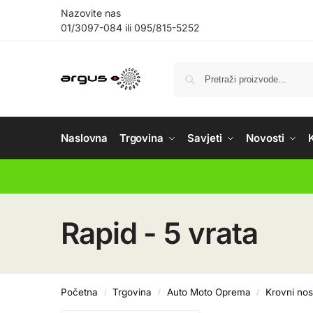
Nazovite nas
01/3097-084
ili
095/815-5252
Naslovna
Trgovina
Savjeti
Novosti
Rapid - 5 vrata
Početna
Trgovina
Auto Moto Oprema
Krovni nos
/
/
/