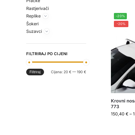
Praćke
Rastjerivači
Replike
-20%
Šokeri
-20%
Suzavci
FILTRIRAJ PO CIJENI
Cijena:
20 €
—
190 €
Filtriraj
Krovni nos
773
150,40
€
–