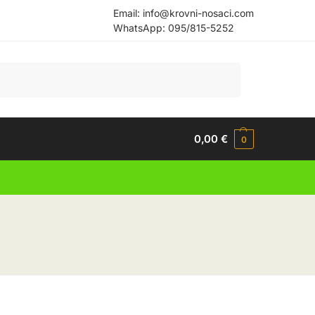
Email:
info@krovni-nosaci.com
WhatsApp:
095/815-5252
Pretraži
0,00
€
0