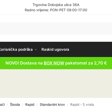
Trgovina Dobojska ulica 36A
Radno vrijeme: PON-PET 09:00-17:00
Korisnička podrška
Raskid ugovora
NOVO! Dostava na
BOX NOW
paketomat za 2,70 €
ači
Škoda
Rapid
Standardni krov
Rapid - 5 vrata
/
/
/
/