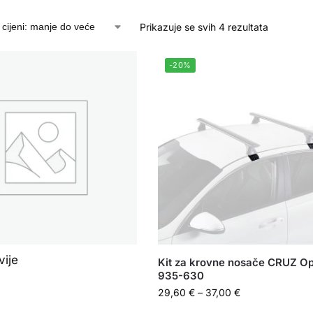
Prikazuje se svih 4 rezultata
-20%
vije
Kit za krovne nosače CRUZ Op
935-630
29,60
€
–
37,00
€