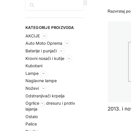
Pretraga
KATEGORIJE PROIZVODA
AKCIJE
Auto Moto Oprema
Baterije i punjači
Krovni nosači i kutije
Kubotani
Lampe
Naglavne lampe
Noževi
Odstranjivači krpelja
Ogrlice za dresuru i protiv
2013. i no
lajanja
Ostalo
Palice