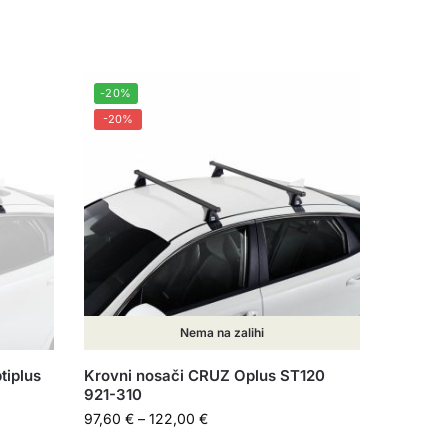
-20%
-20%
Nema na zalihi
tiplus
Krovni nosači CRUZ Oplus ST120
921-310
97,60
€
–
122,00
€