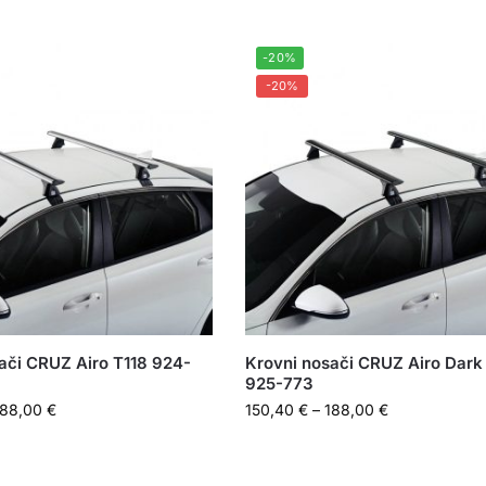
-20%
-20%
ači CRUZ Airo T118 924-
Krovni nosači CRUZ Airo Dark
925-773
188,00
€
150,40
€
–
188,00
€