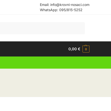
Email:
info@krovni-nosaci.com
WhatsApp:
095/815-5252
Pretraži
0,00
€
0