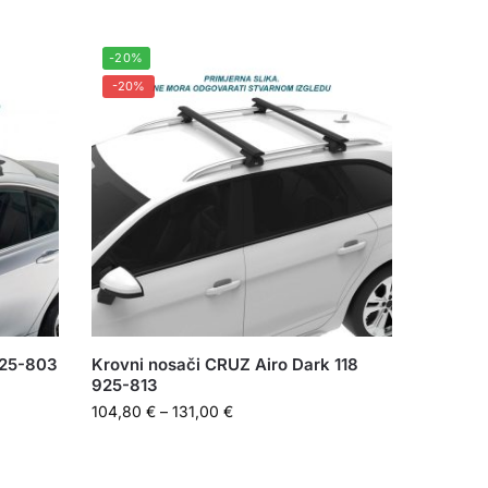
-20%
-20%
925-803
Krovni nosači CRUZ Airo Dark 118
925-813
104,80
€
–
131,00
€