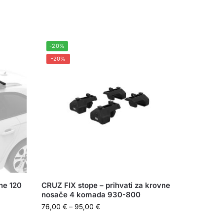
-20%
-20%
ne 120
CRUZ FIX stope – prihvati za krovne
nosače 4 komada 930-800
76,00
€
–
95,00
€