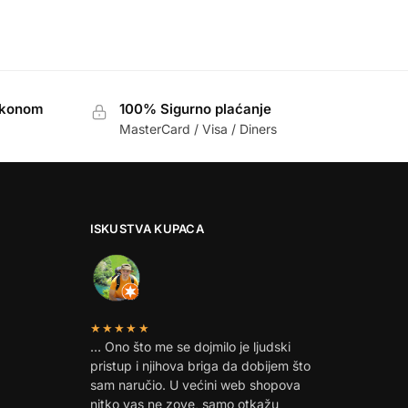
akonom
100% Sigurno plaćanje
MasterCard / Visa / Diners
ISKUSTVA KUPACA
★★★★★
… Ono što me se dojmilo je ljudski
pristup i njihova briga da dobijem što
sam naručio. U većini web shopova
nitko vas ne zove, samo otkažu