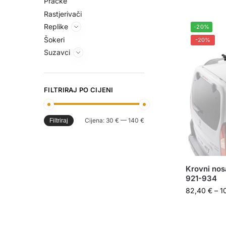
Praćke
Rastjerivači
Replike
-20%
Šokeri
-20%
Suzavci
FILTRIRAJ PO CIJENI
Cijena:
30 €
—
140 €
Filtriraj
Krovni no
921-934
82,40
€
–
1