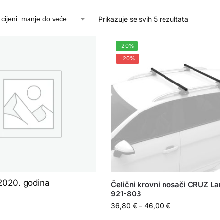
Prikazuje se svih 5 rezultata
-20%
-20%
2020. godina
Čelični krovni nosači CRUZ La
921-803
36,80
€
–
46,00
€