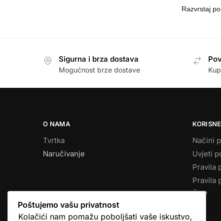
Sigurna i brza dostava
Pov
Mogućnost brze dostave
Kup
O NAMA
KORISNE
Tvrtka
Načini p
Naručivanje
Uvjeti p
Pravila 
Pravila 
ČPP
Poštujemo vašu privatnost
Kolačići nam pomažu poboljšati vaše iskustvo,