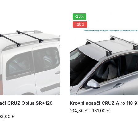
-20%
-20%
sači CRUZ Oplus SR+120
Krovni nosači CRUZ Airo 118 
104,80
€
–
131,00
€
03,00
€