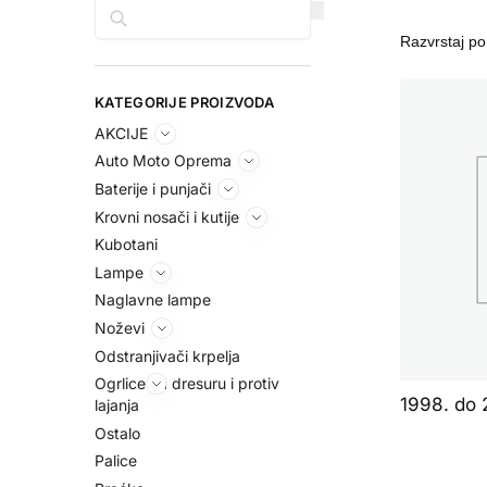
Pretraga
KATEGORIJE PROIZVODA
AKCIJE
Auto Moto Oprema
Baterije i punjači
Krovni nosači i kutije
Kubotani
Lampe
Naglavne lampe
Noževi
Odstranjivači krpelja
Ogrlice za dresuru i protiv
1998. do 
lajanja
Ostalo
Palice