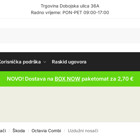
Trgovina Dobojska ulica 36A
Radno vrijeme: PON-PET 09:00-17:00
Korisnička podrška
Raskid ugovora
NOVO! Dostava na
BOX NOW
paketomat za 2,70 €
ači
Škoda
Octavia Combi
Uzdužni nosači
/
/
/