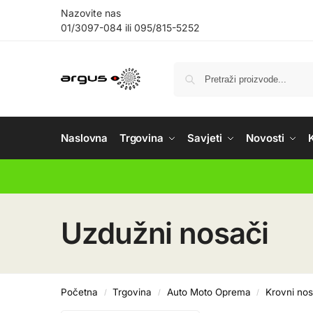
Nazovite nas
01/3097-084
ili
095/815-5252
Naslovna
Trgovina
Savjeti
Novosti
Uzdužni nosači
Početna
Trgovina
Auto Moto Oprema
Krovni nos
/
/
/