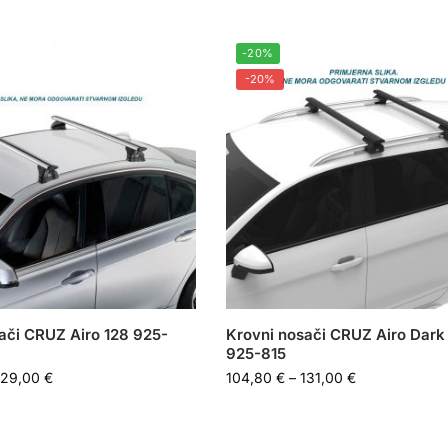
-20%
-20%
ači CRUZ Airo 128 925-
Krovni nosači CRUZ Airo Dark
925-815
129,00
€
104,80
€
–
131,00
€