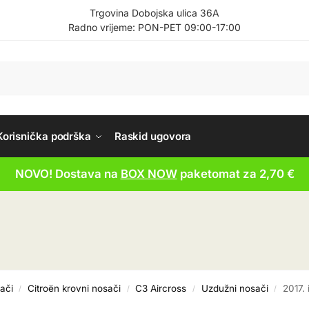
Trgovina Dobojska ulica 36A
Radno vrijeme: PON-PET 09:00-17:00
Korisnička podrška
Raskid ugovora
NOVO! Dostava na
BOX NOW
paketomat za 2,70 €
ači
Citroën krovni nosači
C3 Aircross
Uzdužni nosači
2017. i
/
/
/
/