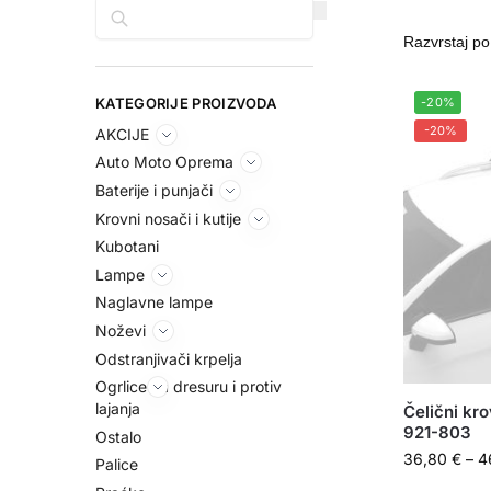
Pretraga
KATEGORIJE PROIZVODA
-20%
-20%
AKCIJE
Auto Moto Oprema
Baterije i punjači
Krovni nosači i kutije
Kubotani
Lampe
Naglavne lampe
Noževi
Odstranjivači krpelja
Ogrlice za dresuru i protiv
lajanja
Čelični kr
921-803
Ostalo
36,80
€
–
4
Palice