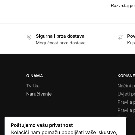
Sigurna i brza dostava
Pov
Mogućnost brze dostave
Kup
O NAMA
KORISNE
Tvrtka
Načini p
Naručivanje
Uvjeti p
Pravila 
Pravila 
ČPP
Poštujemo vašu privatnost
Kolačići nam pomažu poboljšati vaše iskustvo,