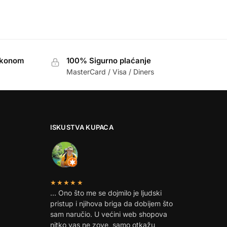
akonom
100% Sigurno plaćanje
MasterCard / Visa / Diners
ISKUSTVA KUPACA
★★★★★
… Ono što me se dojmilo je ljudski
pristup i njihova briga da dobijem što
sam naručio. U većini web shopova
nitko vas ne zove, samo otkažu