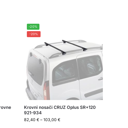
-20%
-20%
krovne
Krovni nosači CRUZ Oplus SR+120
921-934
82,40
€
–
103,00
€