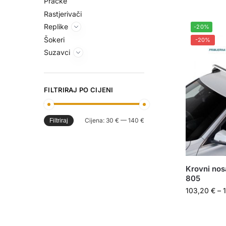
Praćke
Rastjerivači
Replike
-20%
Šokeri
-20%
Suzavci
FILTRIRAJ PO CIJENI
Cijena:
30 €
—
140 €
Filtriraj
Krovni nos
805
103,20
€
–