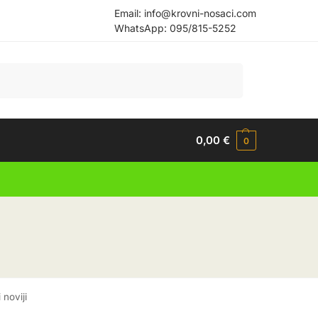
Email:
info@krovni-nosaci.com
WhatsApp:
095/815-5252
Pretraži
0,00
€
0
 noviji