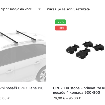
Prikazuje se svih 5 rezultata
-20%
-20%
ovni nosači CRUZ Lane 120
CRUZ FIX stope – prihvati za 
nosače 4 komada 930-800
6,00
€
76,00
€
–
95,00
€