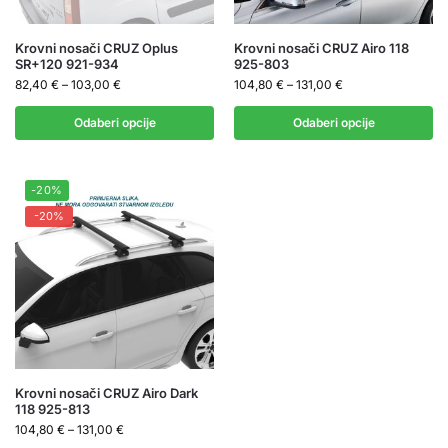
Krovni nosači CRUZ Oplus
Krovni nosači CRUZ Airo 118
SR+120 921-934
925-803
82,40
€
–
103,00
€
104,80
€
–
131,00
€
Odaberi opcije
Odaberi opcije
-20%
-20%
Krovni nosači CRUZ Airo Dark
118 925-813
104,80
€
–
131,00
€