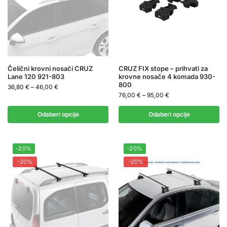
Čelični krovni nosači CRUZ
CRUZ FIX stope – prihvati za
Lane 120 921-803
krovne nosače 4 komada 930-
800
36,80
€
–
46,00
€
76,00
€
–
95,00
€
Odaberi opcije
Odaberi opcije
-20%
-20%
-20%
-20%