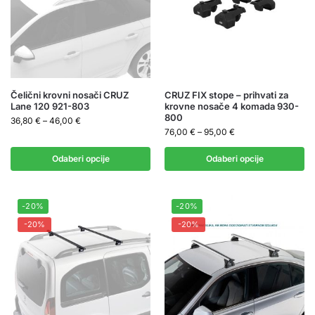
Čelični krovni nosači CRUZ
CRUZ FIX stope – prihvati za
Lane 120 921-803
krovne nosače 4 komada 930-
800
36,80
€
–
46,00
€
76,00
€
–
95,00
€
Odaberi opcije
Odaberi opcije
-20%
-20%
-20%
-20%