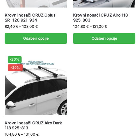
Krovni nosači CRUZ Oplus
Krovni nosači CRUZ Airo 118
SR+120 921-934
925-803
82,40
€
–
103,00
€
104,80
€
–
131,00
€
Odaberi opcije
Odaberi opcije
-20%
-20%
Krovni nosači CRUZ Airo Dark
118 925-813
104,80
€
–
131,00
€