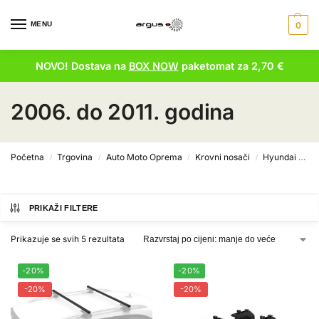
MENU
0
NOVO! Dostava na
BOX NOW
paketomat za 2,70 €
2006. do 2011. godina
Početna
Trgovina
Auto Moto Oprema
Krovni nosači
Hyundai krovni nosači
/
/
/
/
PRIKAŽI FILTERE
Prikazuje se svih 5 rezultata
-20%
-20%
-20%
-20%