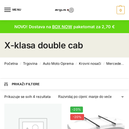
MENU
0
NOVO! Dostava na
BOX NOW
paketomat za 2,70 €
X-klasa double cab
Početna
Trgovina
Auto Moto Oprema
Krovni nosači
Mercedes krovni nosači
/
/
/
/
PRIKAŽI FILTERE
Prikazuje se svih 4 rezultata
-20%
-20%