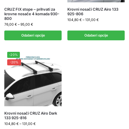
CRUZ FIX stope – prihvati za
Krovni nosači CRUZ Airo 133
krovne nosače 4 komada 930-
925-806
800
104,80
€
–
131,00
€
76,00
€
–
95,00
€
Odaberi opcije
Odaberi opcije
-20%
-20%
Krovni nosači CRUZ Airo Dark
133 925-816
104,80
€
–
131,00
€