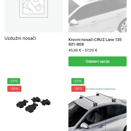
Uzdužni nosači
Krovni nosači CRUZ Lane 135
921-806
45,60
€
–
57,00
€
Odaberi opcije
-20%
-20%
-20%
-20%