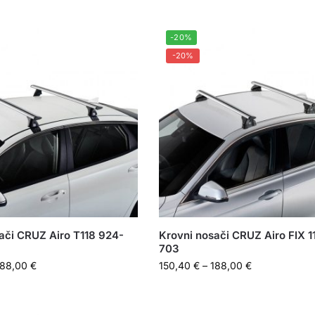
-20%
-20%
ači CRUZ Airo T118 924-
Krovni nosači CRUZ Airo FIX 1
703
188,00
€
150,40
€
–
188,00
€