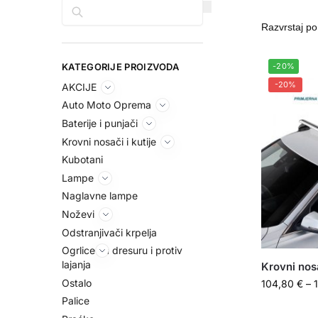
Pretraga
KATEGORIJE PROIZVODA
-20%
-20%
AKCIJE
Auto Moto Oprema
Baterije i punjači
Krovni nosači i kutije
Kubotani
Lampe
Naglavne lampe
Noževi
Odstranjivači krpelja
Ogrlice za dresuru i protiv
lajanja
Krovni nos
Ostalo
104,80
€
–
Palice