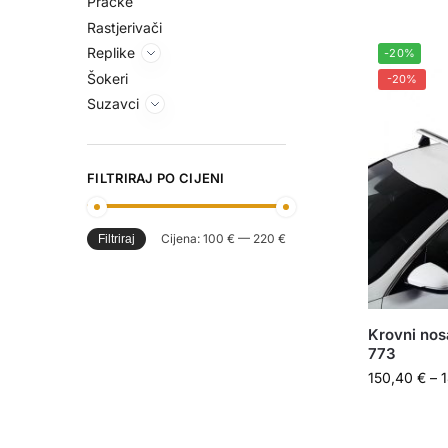
Praćke
Rastjerivači
Replike
-20%
Šokeri
-20%
Suzavci
FILTRIRAJ PO CIJENI
Cijena:
100 €
—
220 €
Filtriraj
Krovni nos
773
150,40
€
–