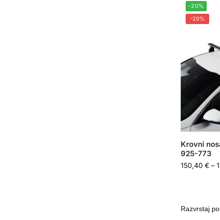
-20%
-20%
Krovni nos
925-773
150,40
€
–