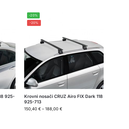
-20%
-20%
18 925-
Krovni nosači CRUZ Airo FIX Dark 118
925-713
150,40
€
–
188,00
€