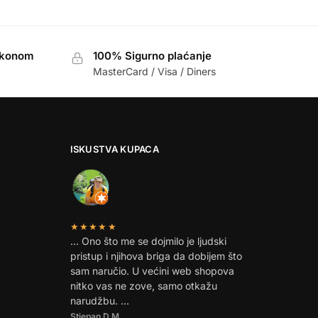
akonom
100% Sigurno plaćanje
MasterCard / Visa / Diners
ISKUSTVA KUPACA
★★★★★
… Ono što me se dojmilo je ljudski
pristup i njihova briga da dobijem što
sam naručio. U većini web shopova
nitko vas ne zove, samo otkažu
narudžbu. …
Stjepan D.M.