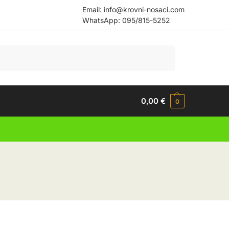
Email:
info@krovni-nosaci.com
WhatsApp:
095/815-5252
Pretraži
0,00
€
0