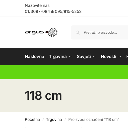
Nazovite nas
01/3097-084
ili
095/815-5252
Naslovna
Trgovina
Savjeti
Novosti
118 cm
Početna
Trgovina
Proizvodi označeni “118 cm”
/
/