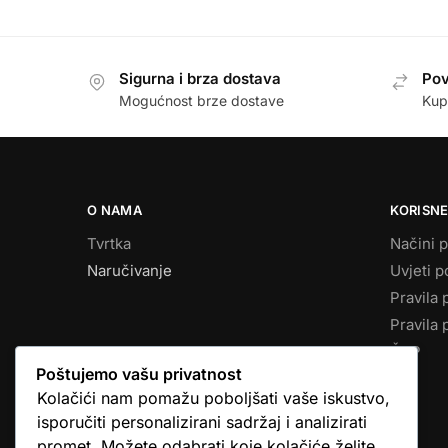
Sigurna i brza dostava
Pov
Mogućnost brze dostave
Kup
O NAMA
KORISNE
Tvrtka
Načini p
Naručivanje
Uvjeti p
Pravila 
Pravila 
ČPP
Poštujemo vašu privatnost
Kolačići nam pomažu poboljšati vaše iskustvo,
isporučiti personalizirani sadržaj i analizirati
promet. Možete odabrati koje kolačiće želite