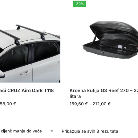
-20%
ači CRUZ Airo Dark T118
Krovna kutija G3 Reef 270 – 2
litara
188,00
€
169,60
€
–
212,00
€
Prikazuje se svih 8 rezultata