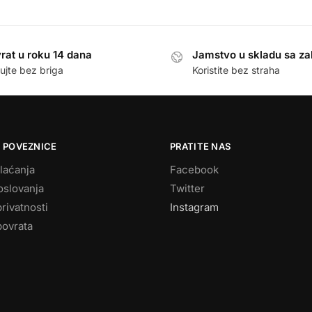
rat u roku 14 dana
Jamstvo u skladu sa z
ujte bez briga
Koristite bez straha
 POVEZNICE
PRATITE NAS
laćanja
Facebook
oslovanja
Twitter
privatnosti
Instagram
povrata