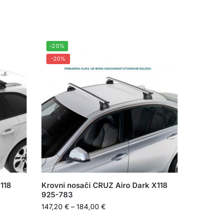
-20%
-20%
118
Krovni nosači CRUZ Airo Dark X118
925-783
147,20
€
–
184,00
€