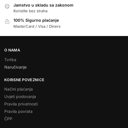
Jamstvo u skladu sa zakonom
Koristite bez straha
100% Sigurno plaćanje
MasterCard / Visa / Diners
O NAMA
Tvrtka
Naručivanje
KORISNE POVEZNICE
Načini plaćanja
Uvjeti poslovanja
Pravila privatnosti
Pravila povrata
ČPP