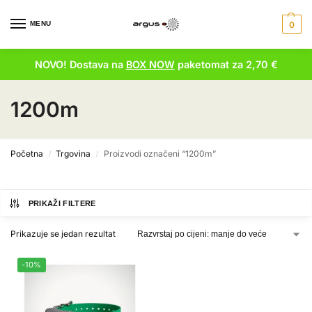
MENU
0
NOVO! Dostava na
BOX NOW
paketomat za 2,70 €
1200m
Početna
Trgovina
Proizvodi označeni “1200m”
/
/
PRIKAŽI FILTERE
Prikazuje se jedan rezultat
-10%