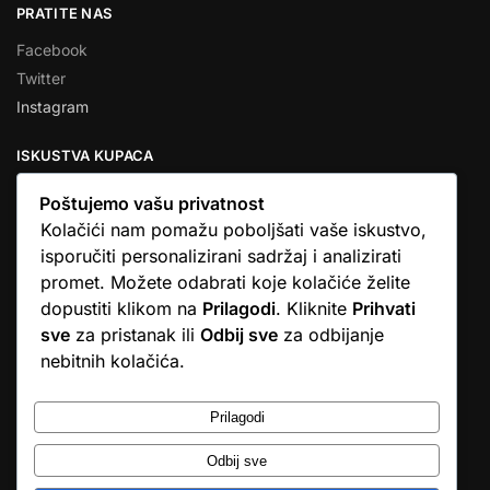
PRATITE NAS
Facebook
Twitter
Instagram
ISKUSTVA KUPACA
Poštujemo vašu privatnost
Kolačići nam pomažu poboljšati vaše iskustvo,
isporučiti personalizirani sadržaj i analizirati
★★★★★
promet. Možete odabrati koje kolačiće želite
… Ono što me se dojmilo je ljudski pristup i njihova briga da
dopustiti klikom na
Prilagodi
. Kliknite
Prihvati
dobijem što sam naručio. U većini web shopova nitko vas ne
sve
za pristanak ili
Odbij sve
za odbijanje
zove, samo otkažu narudžbu. …
nebitnih kolačića.
Stjepan D.M.
© Argus elektronika d.o.o.
Prilagodi
Odbij sve