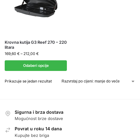
Krovna kutija G3 Reef 270 – 220
litara
169,60
€
–
212,00
€
Odaberi opcije
Prikazuje se jedan rezultat
Sigurna i brza dostava
Mogućnost brze dostave
Povrat u roku 14 dana
Kupujte bez briga