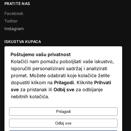
PRATITE NAS
Facebook
Twitter
Instagram
ISKUSTVA KUPACA
Poštujemo vašu privatnost
Kolačići nam pomažu poboljšati vaše iskustvo,
isporučiti personalizirani sadržaj i analizirati
★★★★★
promet. Možete odabrati koje kolačiće želite
… Ono što me se dojmilo je ljudski pristup i njihova briga da
dopustiti klikom na
Prilagodi
. Kliknite
Prihvati
dobijem što sam naručio. U većini web shopova nitko vas ne
sve
za pristanak ili
Odbij sve
za odbijanje
zove, samo otkažu narudžbu. …
nebitnih kolačića.
Stjepan D.M.
© Argus elektronika d.o.o.
Prilagodi
Odbij sve