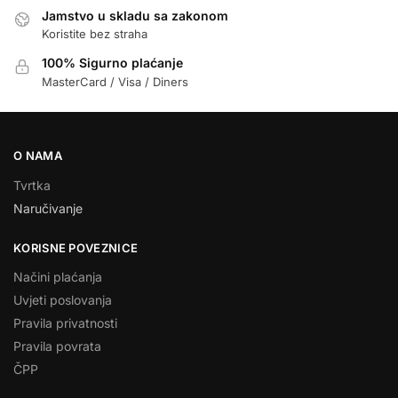
Jamstvo u skladu sa zakonom
Koristite bez straha
100% Sigurno plaćanje
MasterCard / Visa / Diners
O NAMA
Tvrtka
Naručivanje
KORISNE POVEZNICE
Načini plaćanja
Uvjeti poslovanja
Pravila privatnosti
Pravila povrata
ČPP