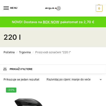
MENU
0
NOVO! Dostava na
BOX NOW
paketomat za 2,70 €
220 l
Početna
Trgovina
Proizvodi označeni “220 l”
/
/
PRIKAŽI FILTERE
Prikazuje se jedan rezultat
-20%