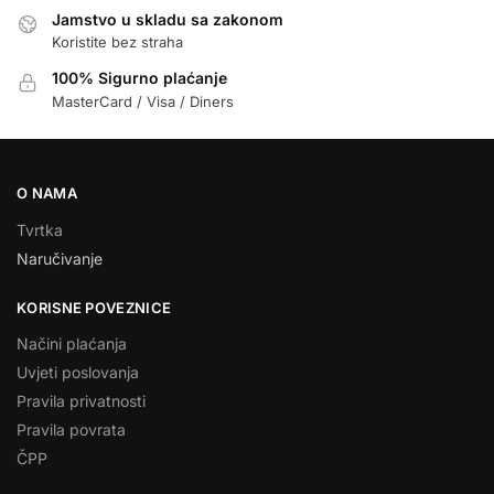
Jamstvo u skladu sa zakonom
Koristite bez straha
100% Sigurno plaćanje
MasterCard / Visa / Diners
O NAMA
Tvrtka
Naručivanje
KORISNE POVEZNICE
Načini plaćanja
Uvjeti poslovanja
Pravila privatnosti
Pravila povrata
ČPP