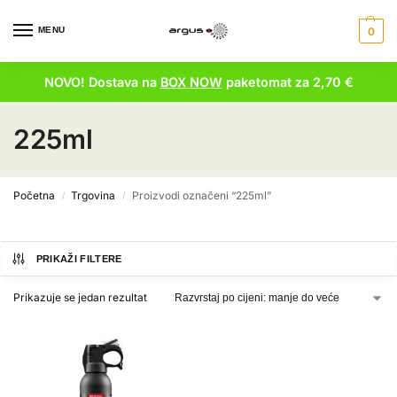
MENU
0
NOVO! Dostava na
BOX NOW
paketomat za 2,70 €
225ml
Početna
Trgovina
Proizvodi označeni “225ml”
/
/
PRIKAŽI FILTERE
Prikazuje se jedan rezultat