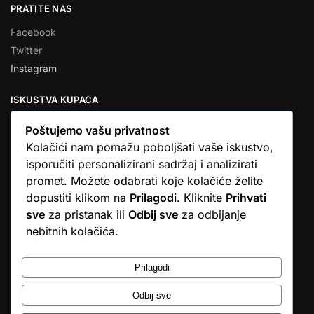
PRATITE NAS
Facebook
Twitter
Instagram
ISKUSTVA KUPACA
Poštujemo vašu privatnost
Kolačići nam pomažu poboljšati vaše iskustvo,
isporučiti personalizirani sadržaj i analizirati
★★★★★
promet. Možete odabrati koje kolačiće želite
… Ono što me se dojmilo je ljudski pristup i njihova briga da
dopustiti klikom na
Prilagodi
. Kliknite
Prihvati
dobijem što sam naručio. U većini web shopova nitko vas ne
sve
za pristanak ili
Odbij sve
za odbijanje
zove, samo otkažu narudžbu. …
nebitnih kolačića.
Stjepan D.M.
© Argus elektronika d.o.o.
Prilagodi
Odbij sve