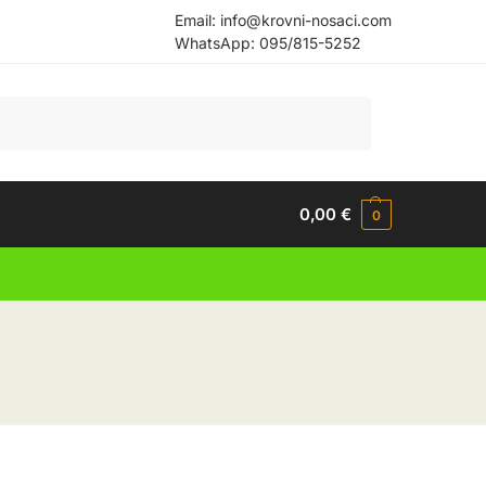
Email:
info@krovni-nosaci.com
WhatsApp:
095/815-5252
Pretraži
0,00
€
0