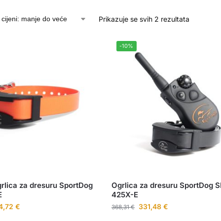
Prikazuje se svih 2 rezultata
-10%
rlica za dresuru SportDog
Ogrlica za dresuru SportDog 
E
425X-E
4,72
€
331,48
€
368,31
€