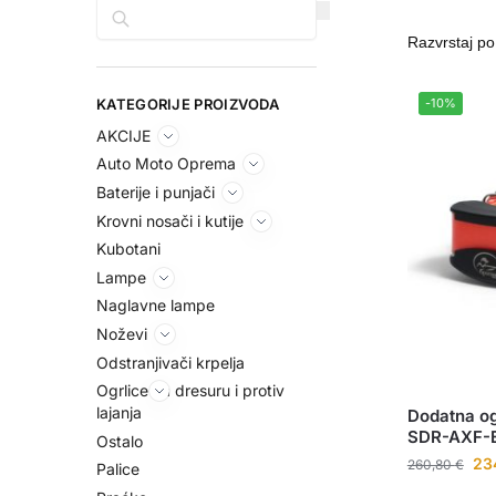
Pretraga
KATEGORIJE PROIZVODA
-10%
AKCIJE
Auto Moto Oprema
Baterije i punjači
Krovni nosači i kutije
Kubotani
Lampe
Naglavne lampe
Noževi
Odstranjivači krpelja
Ogrlice za dresuru i protiv
lajanja
Dodatna og
SDR-AXF-
Ostalo
23
260,80
€
Palice