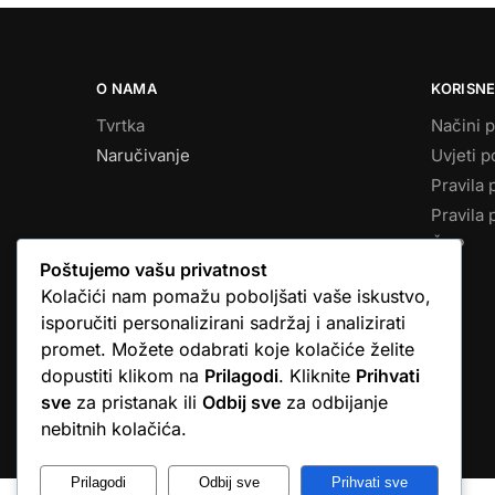
O NAMA
KORISNE
Tvrtka
Načini p
Naručivanje
Uvjeti p
Pravila 
Pravila 
ČPP
Poštujemo vašu privatnost
Kolačići nam pomažu poboljšati vaše iskustvo,
isporučiti personalizirani sadržaj i analizirati
promet. Možete odabrati koje kolačiće želite
dopustiti klikom na
Prilagodi
. Kliknite
Prihvati
sve
za pristanak ili
Odbij sve
za odbijanje
© Argus elektronika d.o.o.
nebitnih kolačića.
Prilagodi
Odbij sve
Prihvati sve