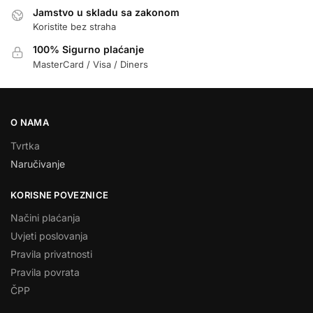
Jamstvo u skladu sa zakonom
Koristite bez straha
100% Sigurno plaćanje
MasterCard / Visa / Diners
O NAMA
Tvrtka
Naručivanje
KORISNE POVEZNICE
Načini plaćanja
Uvjeti poslovanja
Pravila privatnosti
Pravila povrata
ČPP