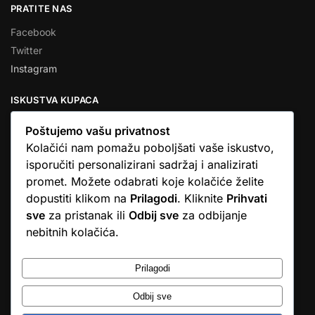
PRATITE NAS
Facebook
Twitter
Instagram
ISKUSTVA KUPACA
Poštujemo vašu privatnost
Kolačići nam pomažu poboljšati vaše iskustvo,
isporučiti personalizirani sadržaj i analizirati
★★★★★
promet. Možete odabrati koje kolačiće želite
… Ono što me se dojmilo je ljudski pristup i njihova briga da
dopustiti klikom na
Prilagodi
. Kliknite
Prihvati
dobijem što sam naručio. U većini web shopova nitko vas ne
sve
za pristanak ili
Odbij sve
za odbijanje
zove, samo otkažu narudžbu. …
nebitnih kolačića.
Stjepan D.M.
© Argus elektronika d.o.o.
Prilagodi
Odbij sve