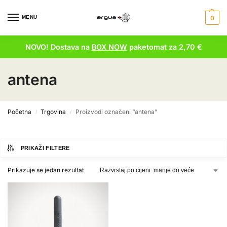
MENU
0
NOVO! Dostava na
BOX NOW
paketomat za 2,70 €
antena
Početna
Trgovina
Proizvodi označeni “antena”
/
/
PRIKAŽI FILTERE
Prikazuje se jedan rezultat