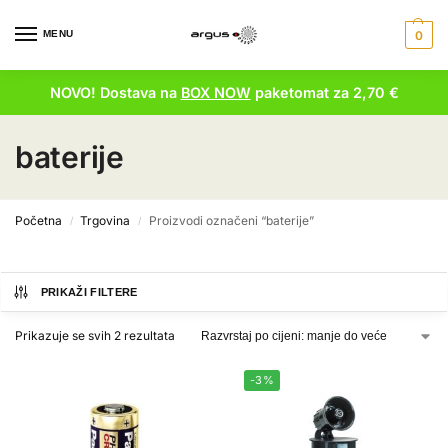
MENU
0
NOVO! Dostava na
BOX NOW
paketomat za 2,70 €
baterije
Početna
Trgovina
Proizvodi označeni “baterije”
/
/
PRIKAŽI FILTERE
Prikazuje se svih 2 rezultata
-3%