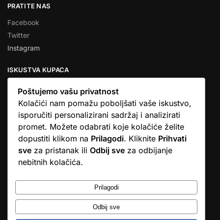
PRATITE NAS
Facebook
Twitter
Instagram
ISKUSTVA KUPACA
Poštujemo vašu privatnost
Kolačići nam pomažu poboljšati vaše iskustvo,
isporučiti personalizirani sadržaj i analizirati
★★★★★
promet. Možete odabrati koje kolačiće želite
… Ono što me se dojmilo je ljudski pristup i njihova briga da
dopustiti klikom na
Prilagodi
. Kliknite
Prihvati
dobijem što sam naručio. U većini web shopova nitko vas ne
sve
za pristanak ili
Odbij sve
za odbijanje
zove, samo otkažu narudžbu. …
nebitnih kolačića.
Stjepan D.M.
© Argus elektronika d.o.o.
Prilagodi
Odbij sve