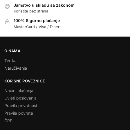
Jamstvo u skladu sa zakonom
Koristite bez straha
100% Sigurno plaćanje
MasterCard / Visa / Diners
O NAMA
Tvrtka
Naručivanje
KORISNE POVEZNICE
Načini plaćanja
Uvjeti poslovanja
Pravila privatnosti
Pravila povrata
ČPP