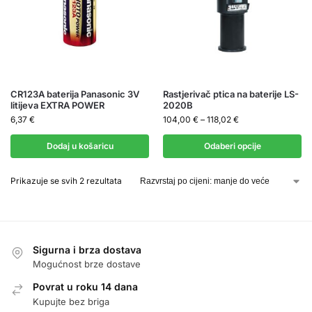
CR123A baterija Panasonic 3V
Rastjerivač ptica na baterije LS-
litijeva EXTRA POWER
2020B
6,37
€
104,00
€
–
118,02
€
Dodaj u košaricu
Odaberi opcije
Prikazuje se svih 2 rezultata
Sigurna i brza dostava
Mogućnost brze dostave
Povrat u roku 14 dana
Kupujte bez briga