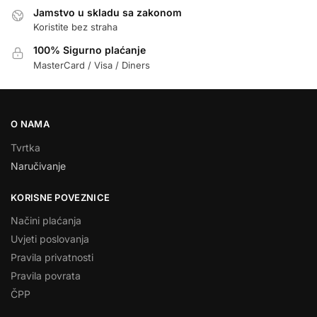
Jamstvo u skladu sa zakonom
Koristite bez straha
100% Sigurno plaćanje
MasterCard / Visa / Diners
O NAMA
Tvrtka
Naručivanje
KORISNE POVEZNICE
Načini plaćanja
Uvjeti poslovanja
Pravila privatnosti
Pravila povrata
ČPP