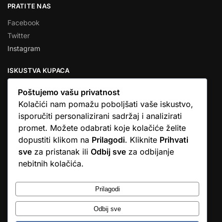
PRATITE NAS
Facebook
Twitter
Instagram
ISKUSTVA KUPACA
Poštujemo vašu privatnost
Kolačići nam pomažu poboljšati vaše iskustvo,
isporučiti personalizirani sadržaj i analizirati
★★★★★
promet. Možete odabrati koje kolačiće želite
… Ono što me se dojmilo je ljudski pristup i njihova briga da
dopustiti klikom na
Prilagodi
. Kliknite
Prihvati
dobijem što sam naručio. U većini web shopova nitko vas ne
sve
za pristanak ili
Odbij sve
za odbijanje
zove, samo otkažu narudžbu. …
nebitnih kolačića.
Stjepan D.M.
© Argus elektronika d.o.o.
Prilagodi
Odbij sve