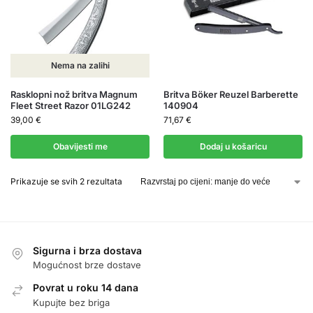
Nema na zalihi
Rasklopni nož britva Magnum
Britva Böker Reuzel Barberette
Fleet Street Razor 01LG242
140904
39,00
€
71,67
€
Obavijesti me
Dodaj u košaricu
Prikazuje se svih 2 rezultata
Sigurna i brza dostava
Mogućnost brze dostave
Povrat u roku 14 dana
Kupujte bez briga