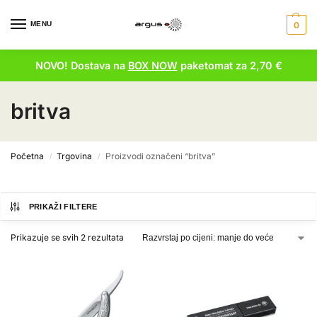
MENU
0
NOVO! Dostava na
BOX NOW
paketomat za 2,70 €
britva
Početna
Trgovina
Proizvodi označeni “britva”
/
/
PRIKAŽI FILTERE
Prikazuje se svih 2 rezultata