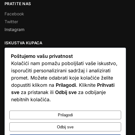
PRATITE NAS
Facebook
Twitter
Instagram
ISKUSTVA KUPACA
Poštujemo vašu privatnost
Kolačići nam pomažu poboljšati vaše iskustvo,
isporučiti personalizirani sadržaj i analizirati
★★★★★
promet. Možete odabrati koje kolačiće želite
… Ono što me se dojmilo je ljudski pristup i njihova briga da
dopustiti klikom na
Prilagodi
. Kliknite
Prihvati
dobijem što sam naručio. U većini web shopova nitko vas ne
sve
za pristanak ili
Odbij sve
za odbijanje
zove, samo otkažu narudžbu. …
nebitnih kolačića.
Stjepan D.M.
© Argus elektronika d.o.o.
Prilagodi
Odbij sve