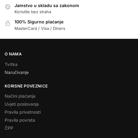
Jamstvo u skladu sa zakonom
Koristite bez straha
100% Sigurno plaćanje
MasterCard / Visa / Diners
O NAMA
Tvrtka
Naručivanje
KORISNE POVEZNICE
Načini plaćanja
Uvjeti poslovanja
Pravila privatnosti
Pravila povrata
ČPP