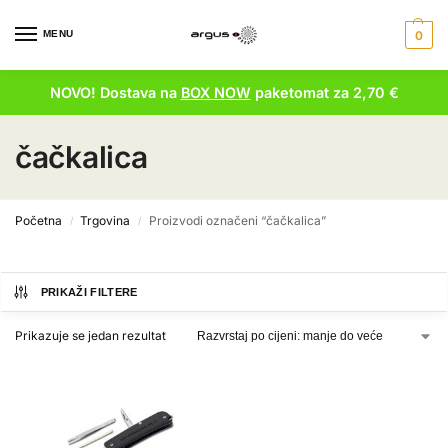
MENU
0
NOVO! Dostava na
BOX NOW
paketomat za 2,70 €
čačkalica
Početna
Trgovina
Proizvodi označeni “čačkalica”
/
/
PRIKAŽI FILTERE
Prikazuje se jedan rezultat