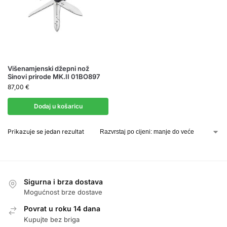
Višenamjenski džepni nož
Sinovi prirode MK.II 01BO897
87,00
€
Dodaj u košaricu
Prikazuje se jedan rezultat
Sigurna i brza dostava
Mogućnost brze dostave
Povrat u roku 14 dana
Kupujte bez briga