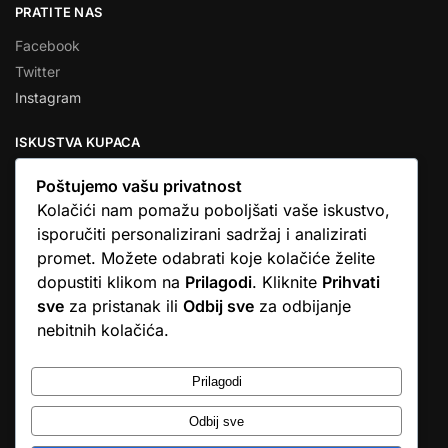
PRATITE NAS
Facebook
Twitter
Instagram
ISKUSTVA KUPACA
Poštujemo vašu privatnost
Kolačići nam pomažu poboljšati vaše iskustvo,
isporučiti personalizirani sadržaj i analizirati
★★★★★
promet. Možete odabrati koje kolačiće želite
… Ono što me se dojmilo je ljudski pristup i njihova briga da
dopustiti klikom na
Prilagodi
. Kliknite
Prihvati
dobijem što sam naručio. U većini web shopova nitko vas ne
sve
za pristanak ili
Odbij sve
za odbijanje
zove, samo otkažu narudžbu. …
nebitnih kolačića.
Stjepan D.M.
© Argus elektronika d.o.o.
Prilagodi
Odbij sve