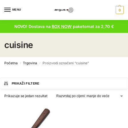
MENU
0
NOVO! Dostava na
BOX NOW
paketomat za 2,70 €
cuisine
Početna
Trgovina
Proizvodi označeni “cuisine”
/
/
PRIKAŽI FILTERE
Prikazuje se jedan rezultat