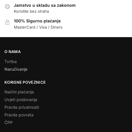
Jamstvo u skladu sa zakonom
Koristite bez straha
100% Sigurno plaćanje
MasterCard / Visa / Diners
O NAMA
Tvrtka
Naručivanje
KORISNE POVEZNICE
Načini plaćanja
Uvjeti poslovanja
Pravila privatnosti
Pravila povrata
ČPP