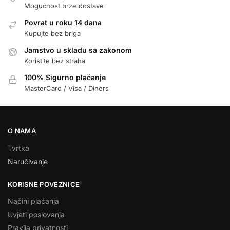
Mogućnost brze dostave
Povrat u roku 14 dana
Kupujte bez briga
Jamstvo u skladu sa zakonom
Koristite bez straha
100% Sigurno plaćanje
MasterCard / Visa / Diners
O NAMA
Tvrtka
Naručivanje
KORISNE POVEZNICE
Načini plaćanja
Uvjeti poslovanja
Pravila privatnosti