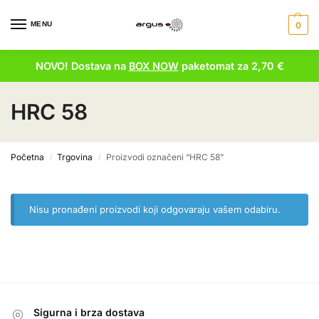
MENU
0
NOVO! Dostava na
BOX NOW
paketomat za 2,70 €
HRC 58
Početna
Trgovina
Proizvodi označeni “HRC 58”
/
/
Nisu pronađeni proizvodi koji odgovaraju vašem odabiru.
Sigurna i brza dostava