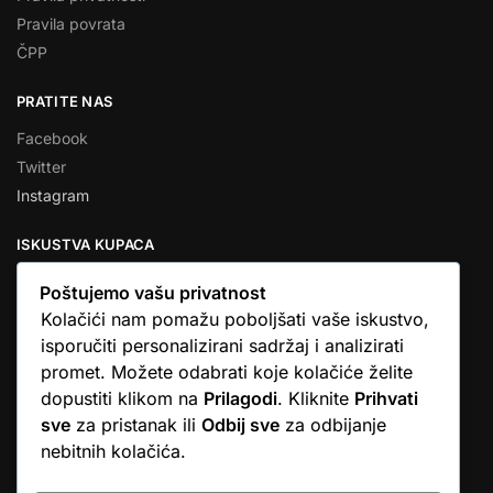
Pravila povrata
ČPP
PRATITE NAS
Facebook
Twitter
Instagram
ISKUSTVA KUPACA
Poštujemo vašu privatnost
Kolačići nam pomažu poboljšati vaše iskustvo,
isporučiti personalizirani sadržaj i analizirati
★★★★★
promet. Možete odabrati koje kolačiće želite
… Ono što me se dojmilo je ljudski pristup i njihova briga da
dopustiti klikom na
Prilagodi
. Kliknite
Prihvati
dobijem što sam naručio. U većini web shopova nitko vas ne
sve
za pristanak ili
Odbij sve
za odbijanje
zove, samo otkažu narudžbu. …
nebitnih kolačića.
Stjepan D.M.