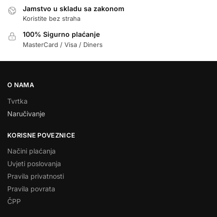
Jamstvo u skladu sa zakonom
Koristite bez straha
100% Sigurno plaćanje
MasterCard / Visa / Diners
O NAMA
Tvrtka
Naručivanje
KORISNE POVEZNICE
Načini plaćanja
Uvjeti poslovanja
Pravila privatnosti
Pravila povrata
ČPP