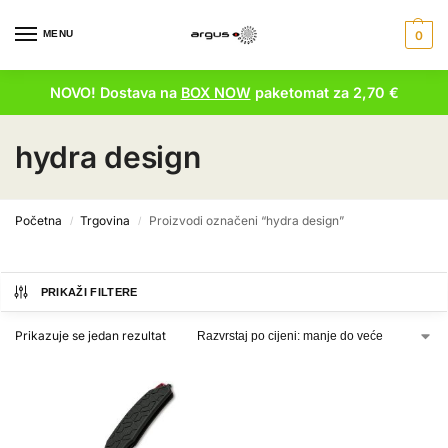
MENU
0
NOVO! Dostava na
BOX NOW
paketomat za 2,70 €
hydra design
Početna
Trgovina
Proizvodi označeni “hydra design”
/
/
PRIKAŽI FILTERE
Prikazuje se jedan rezultat