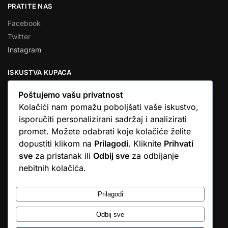
PRATITE NAS
Facebook
Twitter
Instagram
ISKUSTVA KUPACA
Poštujemo vašu privatnost
Kolačići nam pomažu poboljšati vaše iskustvo,
isporučiti personalizirani sadržaj i analizirati
★★★★★
promet. Možete odabrati koje kolačiće želite
… Ono što me se dojmilo je ljudski pristup i njihova briga da
dopustiti klikom na
Prilagodi
. Kliknite
Prihvati
dobijem što sam naručio. U većini web shopova nitko vas ne
sve
za pristanak ili
Odbij sve
za odbijanje
zove, samo otkažu narudžbu. …
nebitnih kolačića.
Stjepan D.M.
© Argus elektronika d.o.o.
Prilagodi
Odbij sve