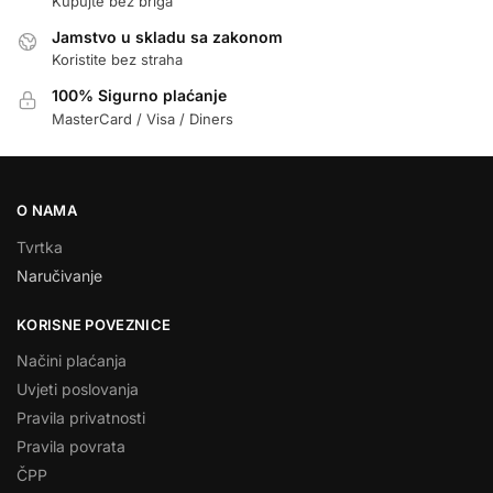
Kupujte bez briga
Jamstvo u skladu sa zakonom
Koristite bez straha
100% Sigurno plaćanje
MasterCard / Visa / Diners
O NAMA
Tvrtka
Naručivanje
KORISNE POVEZNICE
Načini plaćanja
Uvjeti poslovanja
Pravila privatnosti
Pravila povrata
ČPP