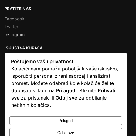
PRATITE NAS
Facebook
Twitter
Instagram
ISKUSTVA KUPACA
Poštujemo vašu privatnost
Kolačići nam pomažu poboljšati vaše iskustvo,
isporučiti personalizirani sadržaj i analizirati
★★★★★
promet. Možete odabrati koje kolačiće želite
… Ono što me se dojmilo je ljudski pristup i njihova briga da
dopustiti klikom na
Prilagodi
. Kliknite
Prihvati
dobijem što sam naručio. U većini web shopova nitko vas ne
sve
za pristanak ili
Odbij sve
za odbijanje
zove, samo otkažu narudžbu. …
nebitnih kolačića.
Stjepan D.M.
© Argus elektronika d.o.o.
Prilagodi
Odbij sve