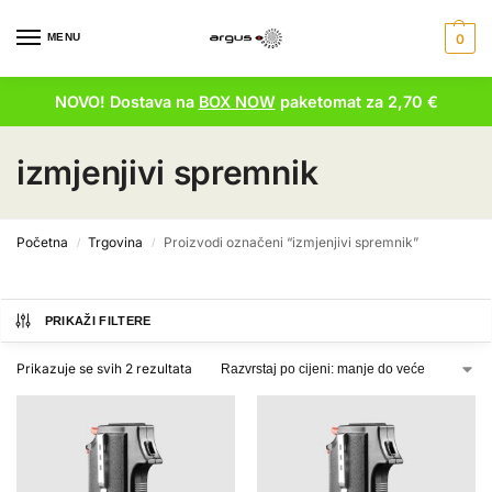
MENU
0
NOVO! Dostava na
BOX NOW
paketomat za 2,70 €
izmjenjivi spremnik
Početna
Trgovina
Proizvodi označeni “izmjenjivi spremnik”
/
/
PRIKAŽI FILTERE
Prikazuje se svih 2 rezultata