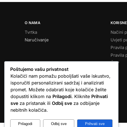
O NAMA
KORISNE
Tvrtka
Načini p
Naručivanje
Uvjeti p
Pravila 
Pravila 
ČPP
Poštujemo vašu privatnost
Kolačići nam pomažu poboljšati vaše iskustvo,
isporučiti personalizirani sadržaj i analizirati
promet. Možete odabrati koje kolačiće želite
dopustiti klikom na
Prilagodi
. Kliknite
Prihvati
sve
za pristanak ili
Odbij sve
za odbijanje
© Argus elektronika d.o.o.
nebitnih kolačića.
Prilagodi
Odbij sve
Prihvati sve