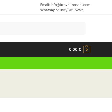
Email:
info@krovni-nosaci.com
WhatsApp:
095/815-5252
Pretraži
0,00
€
0