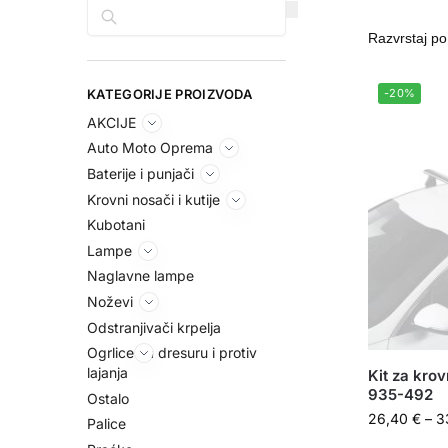
Pretraga
KATEGORIJE PROIZVODA
-20%
AKCIJE
Auto Moto Oprema
Baterije i punjači
Krovni nosači i kutije
Kubotani
Lampe
Naglavne lampe
Noževi
Odstranjivači krpelja
Ogrlice za dresuru i protiv
lajanja
Kit za kro
935-492
Ostalo
26,40
€
–
3
Palice