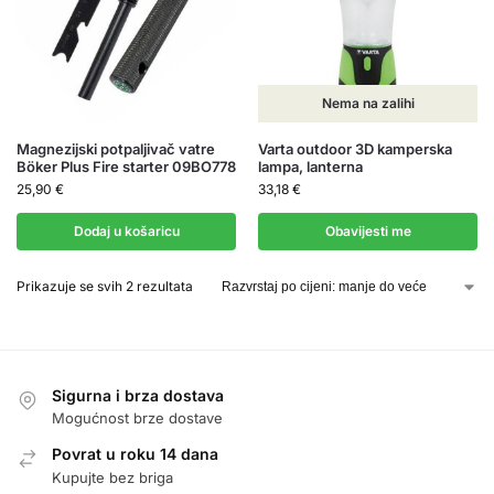
Nema na zalihi
Magnezijski potpaljivač vatre
Varta outdoor 3D kamperska
Böker Plus Fire starter 09BO778
lampa, lanterna
25,90
€
33,18
€
Dodaj u košaricu
Obavijesti me
Prikazuje se svih 2 rezultata
Sigurna i brza dostava
Mogućnost brze dostave
Povrat u roku 14 dana
Kupujte bez briga