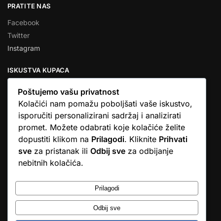
PRATITE NAS
Facebook
Twitter
Instagram
ISKUSTVA KUPACA
Poštujemo vašu privatnost
Kolačići nam pomažu poboljšati vaše iskustvo,
isporučiti personalizirani sadržaj i analizirati
★★★★★
promet. Možete odabrati koje kolačiće želite
… Ono što me se dojmilo je ljudski pristup i njihova briga da
dopustiti klikom na
Prilagodi
. Kliknite
Prihvati
dobijem što sam naručio. U većini web shopova nitko vas ne
sve
za pristanak ili
Odbij sve
za odbijanje
zove, samo otkažu narudžbu. …
nebitnih kolačića.
Stjepan D.M.
© Argus elektronika d.o.o.
Prilagodi
Odbij sve