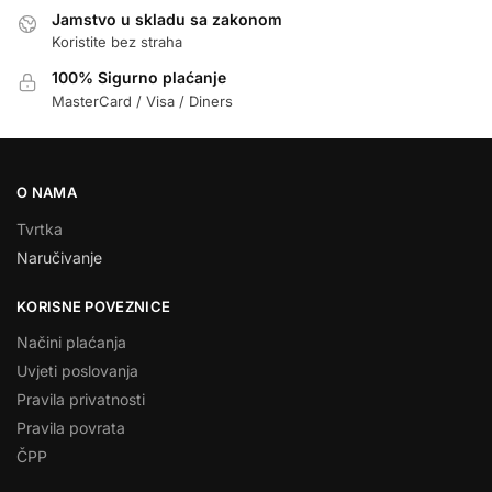
Jamstvo u skladu sa zakonom
Koristite bez straha
100% Sigurno plaćanje
MasterCard / Visa / Diners
O NAMA
Tvrtka
Naručivanje
KORISNE POVEZNICE
Načini plaćanja
Uvjeti poslovanja
Pravila privatnosti
Pravila povrata
ČPP