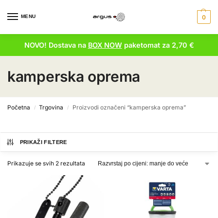
MENU
0
NOVO! Dostava na
BOX NOW
paketomat za 2,70 €
kamperska oprema
Početna
Trgovina
Proizvodi označeni “kamperska oprema”
/
/
PRIKAŽI FILTERE
Prikazuje se svih 2 rezultata