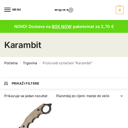
MENU
0
NOVO! Dostava na
BOX NOW
paketomat za 2,70 €
Karambit
Početna
Trgovina
Proizvodi označeni “Karambit”
/
/
PRIKAŽI FILTERE
Prikazuje se jedan rezultat