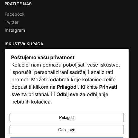
PRATITE NAS
Facebook
Twitter
Instagram
ISKUSTVA KUPACA
Poštujemo vašu privatnost
Kolačići nam pomažu poboljšati vaše iskustvo,
isporučiti personalizirani sadržaj i analizirati
★★★★★
promet. Možete odabrati koje kolačiće želite
… Ono što me se dojmilo je ljudski pristup i njihova briga da
dopustiti klikom na
Prilagodi
. Kliknite
Prihvati
dobijem što sam naručio. U većini web shopova nitko vas ne
sve
za pristanak ili
Odbij sve
za odbijanje
zove, samo otkažu narudžbu. …
nebitnih kolačića.
Stjepan D.M.
© Argus elektronika d.o.o.
Prilagodi
Odbij sve