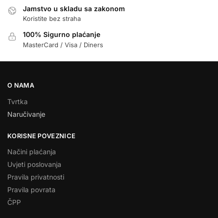
Jamstvo u skladu sa zakonom
Koristite bez straha
100% Sigurno plaćanje
MasterCard / Visa / Diners
O NAMA
Tvrtka
Naručivanje
KORISNE POVEZNICE
Načini plaćanja
Uvjeti poslovanja
Pravila privatnosti
Pravila povrata
ČPP