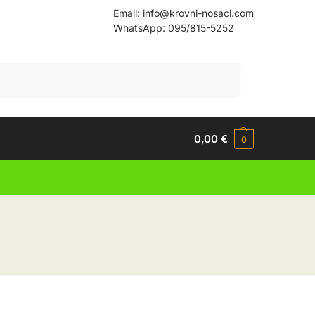
Email:
info@krovni-nosaci.com
WhatsApp:
095/815-5252
Pretraži
0,00
€
0