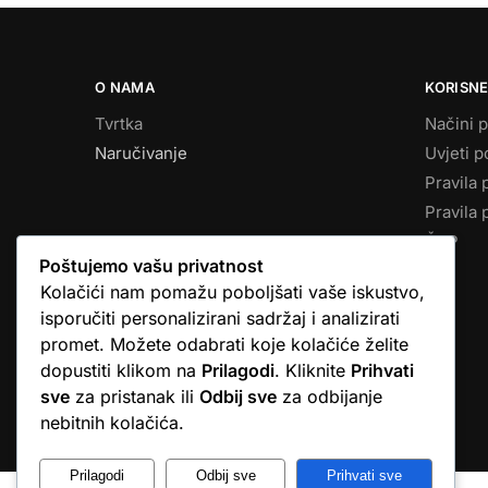
O NAMA
KORISNE
Tvrtka
Načini p
Naručivanje
Uvjeti p
Pravila 
Pravila 
ČPP
Poštujemo vašu privatnost
Kolačići nam pomažu poboljšati vaše iskustvo,
isporučiti personalizirani sadržaj i analizirati
promet. Možete odabrati koje kolačiće želite
dopustiti klikom na
Prilagodi
. Kliknite
Prihvati
sve
za pristanak ili
Odbij sve
za odbijanje
© Argus elektronika d.o.o.
nebitnih kolačića.
Prilagodi
Odbij sve
Prihvati sve