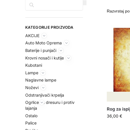
Pretraga
KATEGORIJE PROIZVODA
AKCIJE
Auto Moto Oprema
Baterije i punjači
Krovni nosači i kutije
Kubotani
Lampe
Naglavne lampe
Noževi
Odstranjivači krpelja
Ogrlice za dresuru i protiv
lajanja
Rog za ispi
Ostalo
36,00
€
Palice