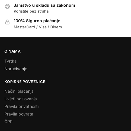
Jamstvo u skladu sa zakonom
Koristite bez straha
100% Sigurno plaćanje
MasterCard / Visa / Diners
O NAMA
Tvrtka
Naručivanje
KORISNE POVEZNICE
Načini plaćanja
Uvjeti poslovanja
Pravila privatnosti
Pravila povrata
ČPP