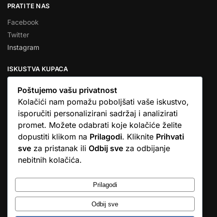
PRATITE NAS
Facebook
Twitter
Instagram
ISKUSTVA KUPACA
Poštujemo vašu privatnost
Kolačići nam pomažu poboljšati vaše iskustvo,
isporučiti personalizirani sadržaj i analizirati
★★★★★
promet. Možete odabrati koje kolačiće želite
… Ono što me se dojmilo je ljudski pristup i njihova briga da
dopustiti klikom na
Prilagodi
. Kliknite
Prihvati
dobijem što sam naručio. U većini web shopova nitko vas ne
sve
za pristanak ili
Odbij sve
za odbijanje
zove, samo otkažu narudžbu. …
nebitnih kolačića.
Stjepan D.M.
© Argus elektronika d.o.o.
Prilagodi
Odbij sve