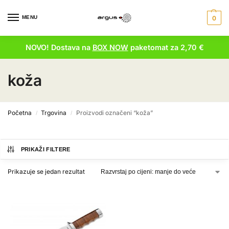
MENU
0
NOVO! Dostava na
BOX NOW
paketomat za 2,70 €
koža
Početna
Trgovina
Proizvodi označeni “koža”
/
/
PRIKAŽI FILTERE
Prikazuje se jedan rezultat