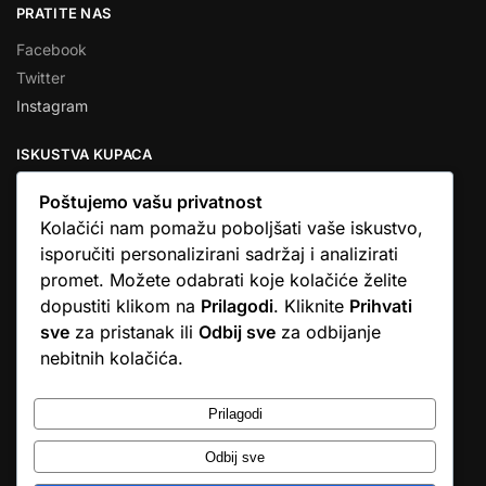
PRATITE NAS
Facebook
Twitter
Instagram
ISKUSTVA KUPACA
Poštujemo vašu privatnost
Kolačići nam pomažu poboljšati vaše iskustvo,
isporučiti personalizirani sadržaj i analizirati
★★★★★
promet. Možete odabrati koje kolačiće želite
… Ono što me se dojmilo je ljudski pristup i njihova briga da
dopustiti klikom na
Prilagodi
. Kliknite
Prihvati
dobijem što sam naručio. U većini web shopova nitko vas ne
sve
za pristanak ili
Odbij sve
za odbijanje
zove, samo otkažu narudžbu. …
nebitnih kolačića.
Stjepan D.M.
© Argus elektronika d.o.o.
Prilagodi
Odbij sve