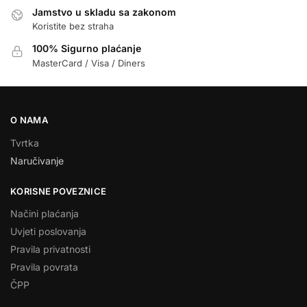
Jamstvo u skladu sa zakonom
Koristite bez straha
100% Sigurno plaćanje
MasterCard / Visa / Diners
O NAMA
Tvrtka
Naručivanje
KORISNE POVEZNICE
Načini plaćanja
Uvjeti poslovanja
Pravila privatnosti
Pravila povrata
ČPP