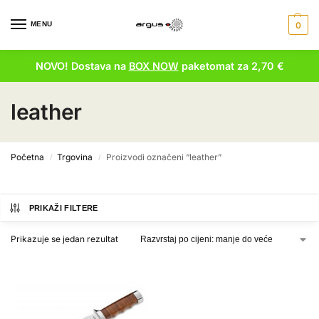
MENU
0
NOVO! Dostava na
BOX NOW
paketomat za 2,70 €
leather
Početna
Trgovina
Proizvodi označeni “leather”
/
/
PRIKAŽI FILTERE
Prikazuje se jedan rezultat