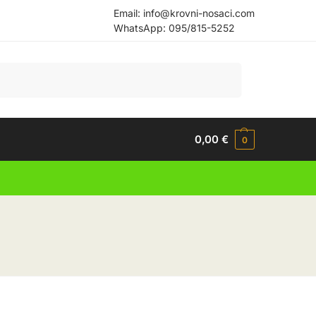
Email:
info@krovni-nosaci.com
WhatsApp:
095/815-5252
Pretraži
0,00
€
0