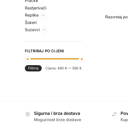
Praćke
Rastjerivači
Replike
Šokeri
Suzavci
FILTRIRAJ PO CIJENI
Cijena:
460 €
—
590 €
Filtriraj
Sigurna i brza dostava
Pov
Mogućnost brze dostave
Kup