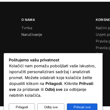
O NAMA
KORISNE
Tvrtka
Načini p
Naručivanje
Uvjeti p
Pravila 
Pravila 
ČPP
Poštujemo vašu privatnost
Kolačići nam pomažu poboljšati vaše iskustvo,
isporučiti personalizirani sadržaj i analizirati
promet. Možete odabrati koje kolačiće želite
dopustiti klikom na
Prilagodi
. Kliknite
Prihvati
sve
za pristanak ili
Odbij sve
za odbijanje
© Argus elektronika d.o.o.
nebitnih kolačića.
Prilagodi
Odbij sve
Prihvati sve