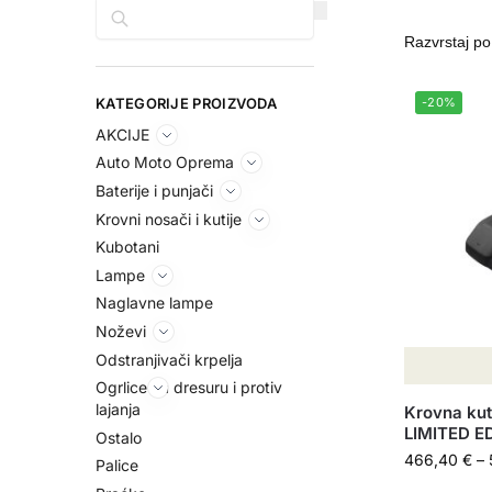
Pretraga
KATEGORIJE PROIZVODA
-20%
AKCIJE
Auto Moto Oprema
Baterije i punjači
Krovni nosači i kutije
Kubotani
Lampe
Naglavne lampe
Noževi
Odstranjivači krpelja
Ogrlice za dresuru i protiv
lajanja
Krovna kut
LIMITED E
Ostalo
466,40
€
–
Palice