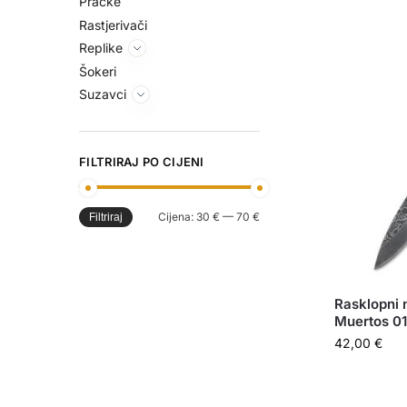
Praćke
Rastjerivači
Replike
Šokeri
Suzavci
FILTRIRAJ PO CIJENI
Cijena:
30 €
—
70 €
Filtriraj
Rasklopni
Muertos 0
42,00
€