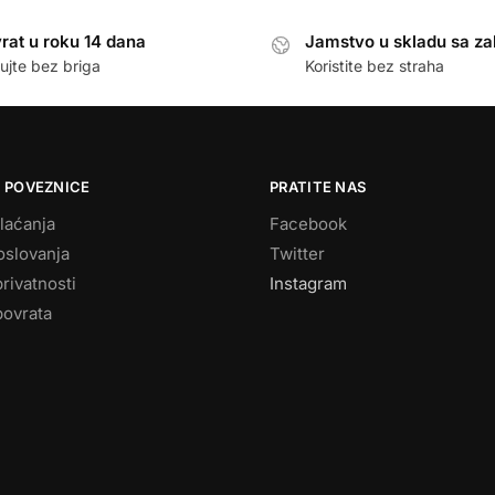
rat u roku 14 dana
Jamstvo u skladu sa z
ujte bez briga
Koristite bez straha
 POVEZNICE
PRATITE NAS
laćanja
Facebook
oslovanja
Twitter
privatnosti
Instagram
povrata