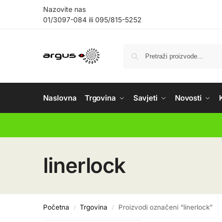
Nazovite nas
01/3097-084
ili
095/815-5252
Naslovna
Trgovina
Savjeti
Novosti
linerlock
Početna
Trgovina
Proizvodi označeni “linerlock”
/
/