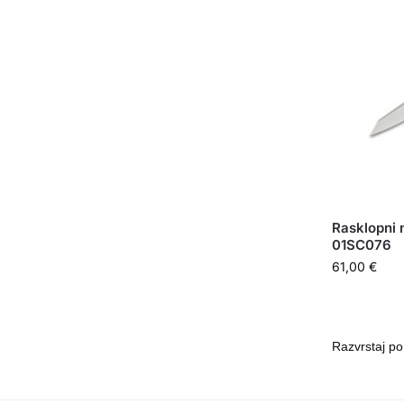
Rasklopni
01SC076
61,00
€