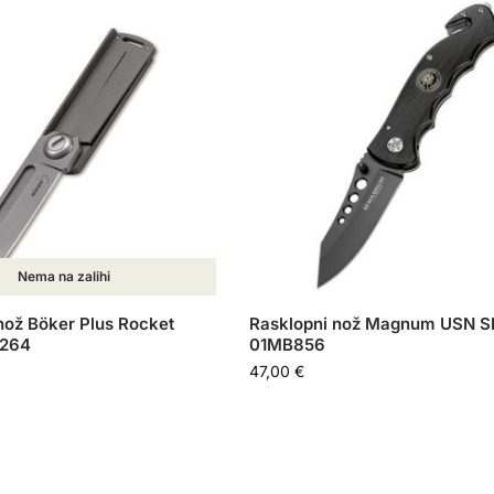
Nema na zalihi
nož Böker Plus Rocket
Rasklopni nož Magnum USN 
O264
01MB856
47,00
€