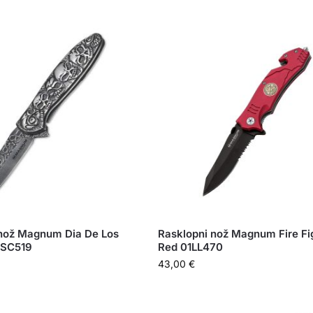
 nož Magnum Dia De Los
Rasklopni nož Magnum Fire Fi
1SC519
Red 01LL470
43,00
€