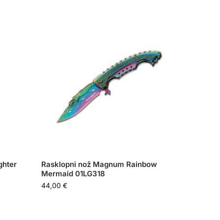
ghter
Rasklopni nož Magnum Rainbow
Mermaid 01LG318
44,00
€