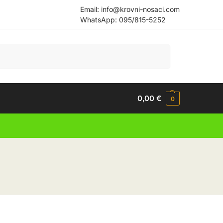
Email:
info@krovni-nosaci.com
WhatsApp:
095/815-5252
Pretraži
0,00
€
0