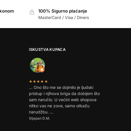
akonom
100% Sigurno plaćanje
MasterCard / Visa / Diners
ISKUSTVA KUPACA
★★★★★
… Ono što me se dojmilo je ljudski
pristup i njihova briga da dobijem što
sam naručio. U većini web shopova
nitko vas ne zove, samo otkažu
narudžbu. …
Stjepan D.M.