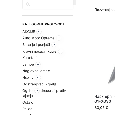
Pretraga
KATEGORIJE PROIZVODA
AKCIJE
Auto Moto Oprema
Baterije i punjači
Krovni nosači i kutije
Kubotani
Lampe
Naglavne lampe
Noževi
Odstranjivači krpelja
Ogrlice za dresuru i protiv
lajanja
Rasklopni 
01FX030
Ostalo
33,05
€
Palice