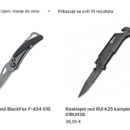
Prikazuje se svih 10 rezultata
nož BlackFox F-434 G10
Rasklopni nož RUI K25 komple
01RU038
38,00
€