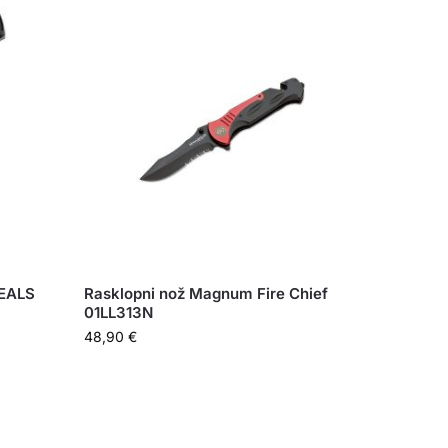
SEALS
Rasklopni nož Magnum Fire Chief
01LL313N
48,90
€