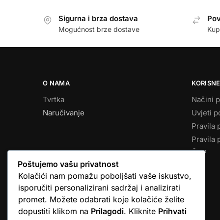
Sigurna i brza dostava
Pov
Mogućnost brze dostave
Kup
O NAMA
KORISNE
Tvrtka
Načini p
Naručivanje
Uvjeti p
Pravila 
Pravila 
ČPP
Poštujemo vašu privatnost
Kolačići nam pomažu poboljšati vaše iskustvo,
isporučiti personalizirani sadržaj i analizirati
promet. Možete odabrati koje kolačiće želite
dopustiti klikom na
Prilagodi
. Kliknite
Prihvati