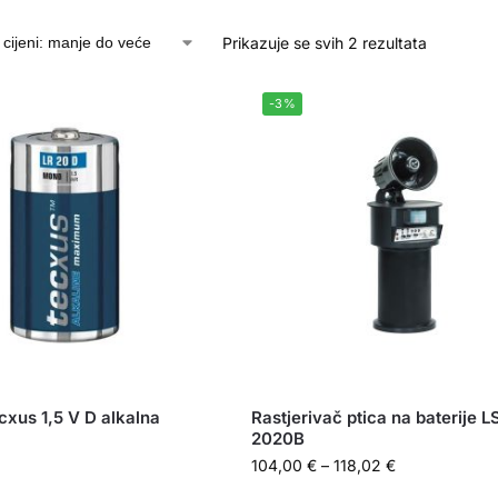
Prikazuje se svih 2 rezultata
-3%
cxus 1,5 V D alkalna
Rastjerivač ptica na baterije L
2020B
104,00
€
–
118,02
€