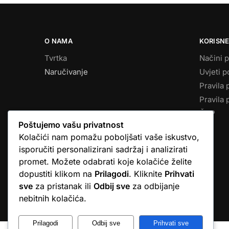
O NAMA
KORISNE
Tvrtka
Načini p
Naručivanje
Uvjeti p
Pravila 
Pravila 
ČPP
Poštujemo vašu privatnost
Kolačići nam pomažu poboljšati vaše iskustvo,
isporučiti personalizirani sadržaj i analizirati
promet. Možete odabrati koje kolačiće želite
dopustiti klikom na
Prilagodi
. Kliknite
Prihvati
sve
za pristanak ili
Odbij sve
za odbijanje
© Argus elektronika d.o.o.
nebitnih kolačića.
Prilagodi
Odbij sve
Prihvati sve