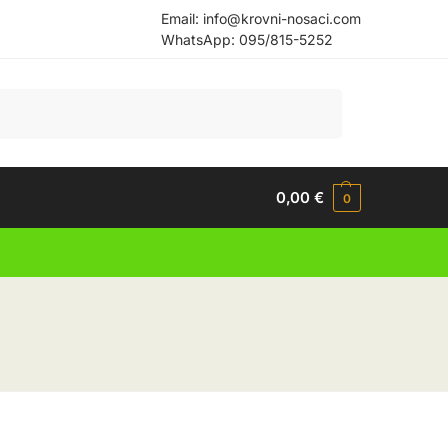
Email:
info@krovni-nosaci.com
WhatsApp:
095/815-5252
Pretraži
0,00
€
0