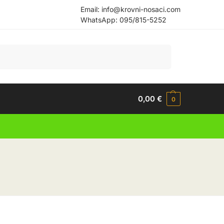
Email:
info@krovni-nosaci.com
WhatsApp:
095/815-5252
Pretraži
0,00
€
0