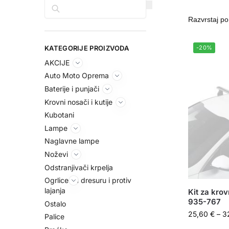
Pretraga
KATEGORIJE PROIZVODA
-20%
AKCIJE
Auto Moto Oprema
Baterije i punjači
Krovni nosači i kutije
Kubotani
Lampe
Naglavne lampe
Noževi
Odstranjivači krpelja
Ogrlice za dresuru i protiv
lajanja
Kit za kro
935-767
Ostalo
25,60
€
–
3
Palice