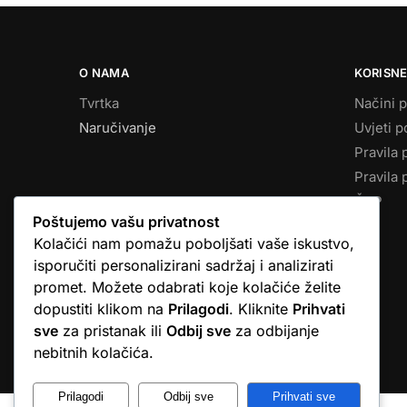
O NAMA
KORISNE
Tvrtka
Načini p
Naručivanje
Uvjeti p
Pravila 
Pravila 
ČPP
Poštujemo vašu privatnost
Kolačići nam pomažu poboljšati vaše iskustvo,
isporučiti personalizirani sadržaj i analizirati
promet. Možete odabrati koje kolačiće želite
dopustiti klikom na
Prilagodi
. Kliknite
Prihvati
sve
za pristanak ili
Odbij sve
za odbijanje
© Argus elektronika d.o.o.
nebitnih kolačića.
Prilagodi
Odbij sve
Prihvati sve