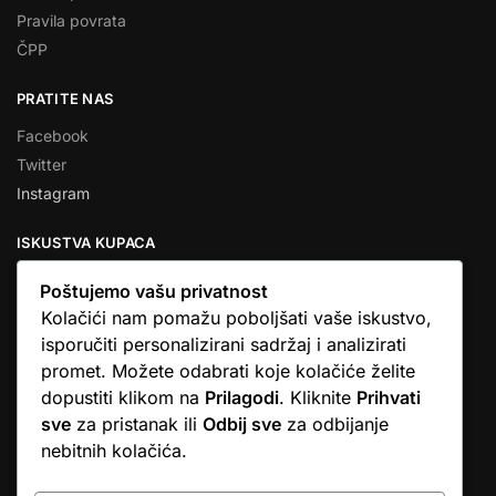
Pravila povrata
ČPP
PRATITE NAS
Facebook
Twitter
Instagram
ISKUSTVA KUPACA
Poštujemo vašu privatnost
Kolačići nam pomažu poboljšati vaše iskustvo,
isporučiti personalizirani sadržaj i analizirati
★★★★★
promet. Možete odabrati koje kolačiće želite
… Ono što me se dojmilo je ljudski pristup i njihova briga da
dopustiti klikom na
Prilagodi
. Kliknite
Prihvati
dobijem što sam naručio. U većini web shopova nitko vas ne
sve
za pristanak ili
Odbij sve
za odbijanje
zove, samo otkažu narudžbu. …
nebitnih kolačića.
Stjepan D.M.