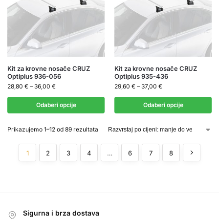
Kit za krovne nosače CRUZ
Kit za krovne nosače CRUZ
Optiplus 936-056
Optiplus 935-436
28,80
€
–
36,00
€
29,60
€
–
37,00
€
Odaberi opcije
Odaberi opcije
Prikazujemo 1–12 od 89 rezultata
1
2
3
4
…
6
7
8
Sigurna i brza dostava