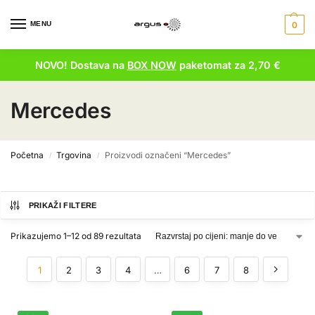
MENU
0
NOVO! Dostava na
BOX NOW
paketomat za 2,70 €
Mercedes
Početna
Trgovina
Proizvodi označeni “Mercedes”
/
/
PRIKAŽI FILTERE
Prikazujemo 1–12 od 89 rezultata
1
2
3
4
…
6
7
8