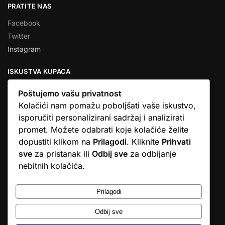
PRATITE NAS
Facebook
Twitter
Instagram
ISKUSTVA KUPACA
Poštujemo vašu privatnost
Kolačići nam pomažu poboljšati vaše iskustvo,
isporučiti personalizirani sadržaj i analizirati
★★★★★
promet. Možete odabrati koje kolačiće želite
… Ono što me se dojmilo je ljudski pristup i njihova briga da
dopustiti klikom na
Prilagodi
. Kliknite
Prihvati
dobijem što sam naručio. U većini web shopova nitko vas ne
sve
za pristanak ili
Odbij sve
za odbijanje
zove, samo otkažu narudžbu. …
nebitnih kolačića.
Stjepan D.M.
© Argus elektronika d.o.o.
Prilagodi
Odbij sve