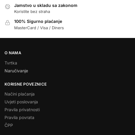
Jamstvo u skladu sa zakonom
Koristite bez straha
100% Sigurno plaćanje
MasterCard / Visa / Diners
O NAMA
Tvrtka
Naručivanje
KORISNE POVEZNICE
Načini plaćanja
Uvjeti poslovanja
Pravila privatnosti
Pravila povrata
ČPP