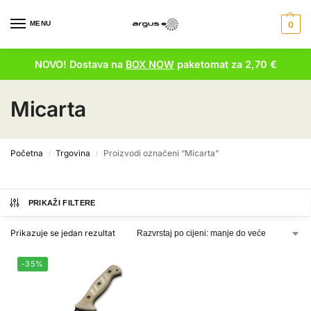
MENU
0
NOVO! Dostava na
BOX NOW
paketomat za 2,70 €
Micarta
Početna
Trgovina
Proizvodi označeni “Micarta”
/
/
PRIKAŽI FILTERE
Prikazuje se jedan rezultat
-35%