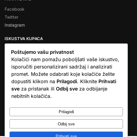
Facebook
Twitter
Instagram
ISKUSTVA KUPACA
Poštujemo vašu privatnost
Kolačići nam pomažu poboljšati vaše iskustvo,
isporučiti personalizirani sadržaj i analizirati
★★★★★
promet. Možete odabrati koje kolačiće želite
… Ono što me se dojmilo je ljudski pristup i njihova briga da
dopustiti klikom na
Prilagodi
. Kliknite
Prihvati
dobijem što sam naručio. U većini web shopova nitko vas ne
sve
za pristanak ili
Odbij sve
za odbijanje
zove, samo otkažu narudžbu. …
nebitnih kolačića.
Stjepan D.M.
© Argus elektronika d.o.o.
Prilagodi
Odbij sve
Prihvati sve