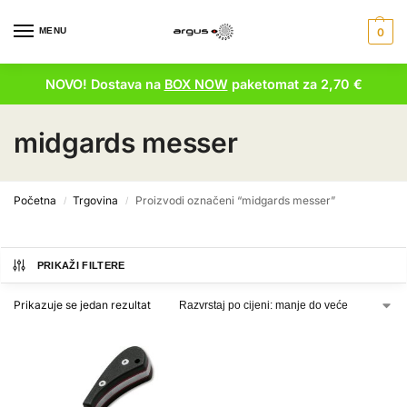
MENU
0
NOVO! Dostava na
BOX NOW
paketomat za 2,70 €
midgards messer
Početna
Trgovina
Proizvodi označeni “midgards messer”
/
/
PRIKAŽI FILTERE
Prikazuje se jedan rezultat