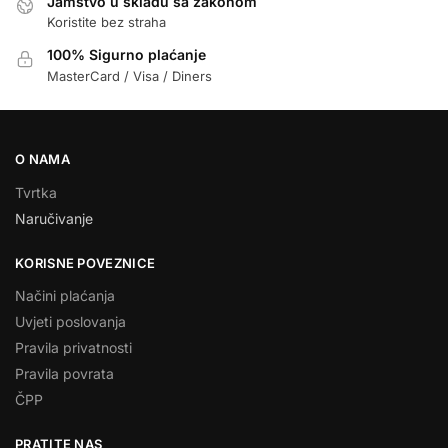
Jamstvo u skladu sa zakonom
Koristite bez straha
100% Sigurno plaćanje
MasterCard / Visa / Diners
O NAMA
Tvrtka
Naručivanje
KORISNE POVEZNICE
Načini plaćanja
Uvjeti poslovanja
Pravila privatnosti
Pravila povrata
ČPP
PRATITE NAS