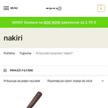
MENU
0
NOVO! Dostava na
BOX NOW
paketomat za 2,70 €
nakiri
Početna
Trgovina
Proizvodi označeni “nakiri”
/
/
PRIKAŽI FILTERE
Prikazuje se jedan rezultat