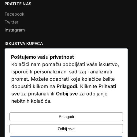
PRATITE NAS
Facebook
Twitter
Instagram
ISKUSTVA KUPACA
Poštujemo vašu privatnost
Kolačići nam pomažu poboljšati vaše iskustvo,
isporučiti personalizirani sadržaj i analizirati
★★★★★
promet. Možete odabrati koje kolačiće želite
… Ono što me se dojmilo je ljudski pristup i njihova briga da
dopustiti klikom na
Prilagodi
. Kliknite
Prihvati
dobijem što sam naručio. U većini web shopova nitko vas ne
sve
za pristanak ili
Odbij sve
za odbijanje
zove, samo otkažu narudžbu. …
nebitnih kolačića.
Stjepan D.M.
© Argus elektronika d.o.o.
Prilagodi
Odbij sve