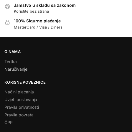
Jamstvo u skladu sa zakonom
Koristite bez straha
100% Sigurno plaćanje
MasterCard / Visa / Diners
O NAMA
Tvrtka
Naručivanje
KORISNE POVEZNICE
Načini plaćanja
Uvjeti poslovanja
Pravila privatnosti
Pravila povrata
ČPP