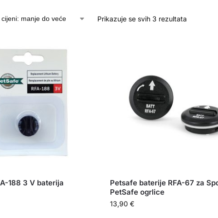
Prikazuje se svih 3 rezultata
A-188 3 V baterija
Petsafe baterije RFA-67 za Sp
PetSafe ogrlice
13,90
€