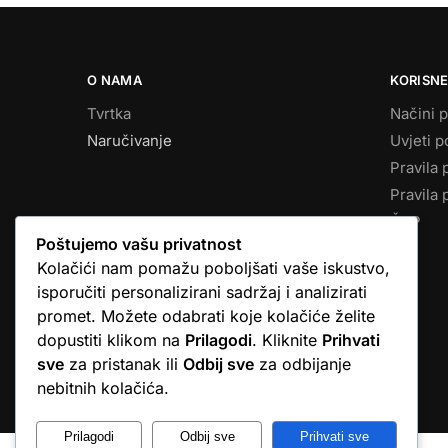
O NAMA
KORISNE
Tvrtka
Načini p
Naručivanje
Uvjeti p
Pravila 
Pravila 
ČPP
Poštujemo vašu privatnost
Kolačići nam pomažu poboljšati vaše iskustvo,
isporučiti personalizirani sadržaj i analizirati
promet. Možete odabrati koje kolačiće želite
dopustiti klikom na
Prilagodi
. Kliknite
Prihvati
sve
za pristanak ili
Odbij sve
za odbijanje
© Argus elektronika d.o.o.
nebitnih kolačića.
Prilagodi
Odbij sve
Prihvati sve