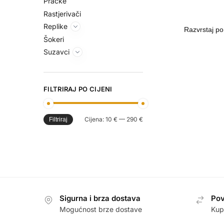
Praćke
Rastjerivači
Replike
Šokeri
Suzavci
FILTRIRAJ PO CIJENI
Cijena:
10 €
—
290 €
Filtriraj
Sigurna i brza dostava
Pov
Mogućnost brze dostave
Kup