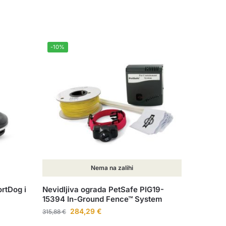
-10%
Nema na zalihi
ortDog i
Nevidljiva ograda PetSafe PIG19-
15394 In-Ground Fence™ System
284,29
€
315,88
€