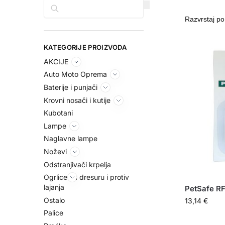
Pretraga
KATEGORIJE PROIZVODA
AKCIJE
Auto Moto Oprema
Baterije i punjači
Krovni nosači i kutije
Kubotani
Lampe
Naglavne lampe
Noževi
Odstranjivači krpelja
Ogrlice za dresuru i protiv
lajanja
PetSafe RF
Ostalo
13,14
€
Palice