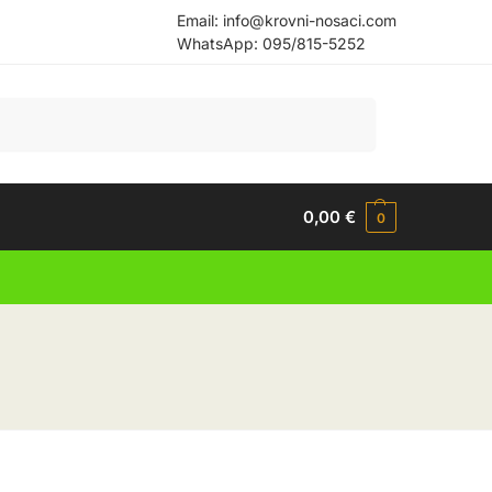
Email:
info@krovni-nosaci.com
WhatsApp:
095/815-5252
Pretraži
0,00
€
0