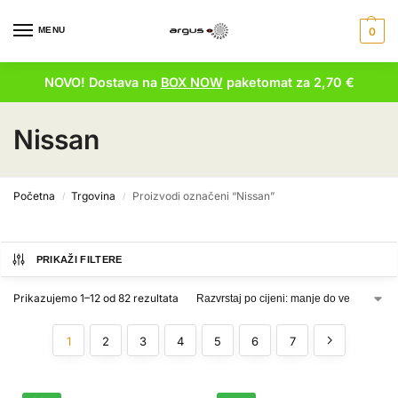
MENU
0
NOVO! Dostava na
BOX NOW
paketomat za 2,70 €
Nissan
Početna
Trgovina
Proizvodi označeni “Nissan”
/
/
PRIKAŽI FILTERE
Prikazujemo 1–12 od 82 rezultata
1
2
3
4
5
6
7