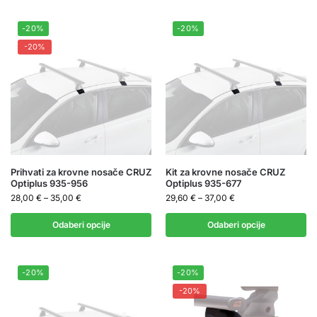
-20%
-20%
-20%
Prihvati za krovne nosače CRUZ
Kit za krovne nosače CRUZ
Optiplus 935-956
Optiplus 935-677
28,00
€
–
35,00
€
29,60
€
–
37,00
€
Odaberi opcije
Odaberi opcije
-20%
-20%
-20%