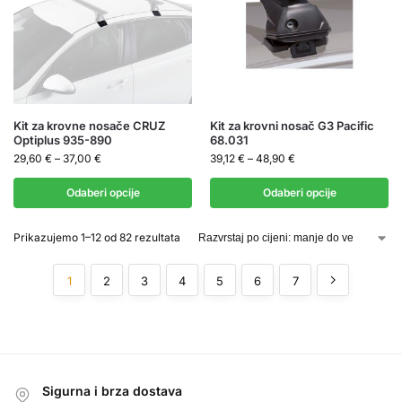
Kit za krovne nosače CRUZ
Kit za krovni nosač G3 Pacific
Optiplus 935-890
68.031
29,60
€
–
37,00
€
39,12
€
–
48,90
€
Odaberi opcije
Odaberi opcije
Prikazujemo 1–12 od 82 rezultata
1
2
3
4
5
6
7
Sigurna i brza dostava