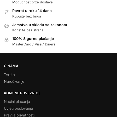
Mogućnost brze dostave
Povrat u roku 14 dana
Kupujte bez briga
Jamstvo u skladu sa zakonom
Koristite bez straha
100% Sigurno plaćanje
MasterCard / Visa / Diners
O NAMA
Tvrtka
Naručivanje
KORISNE POVEZNICE
Načini plaćanja
Uvjeti poslovanja
Pravila privatnosti