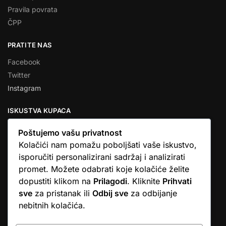
Pravila povrata
ČPP
PRATITE NAS
Facebook
Twitter
Instagram
ISKUSTVA KUPACA
Poštujemo vašu privatnost
Kolačići nam pomažu poboljšati vaše iskustvo,
isporučiti personalizirani sadržaj i analizirati
★★★★★
promet. Možete odabrati koje kolačiće želite
… Ono što me se dojmilo je ljudski pristup i njihova briga da
dopustiti klikom na
Prilagodi
. Kliknite
Prihvati
dobijem što sam naručio. U većini web shopova nitko vas ne
sve
za pristanak ili
Odbij sve
za odbijanje
zove, samo otkažu narudžbu. …
nebitnih kolačića.
Stjepan D.M.