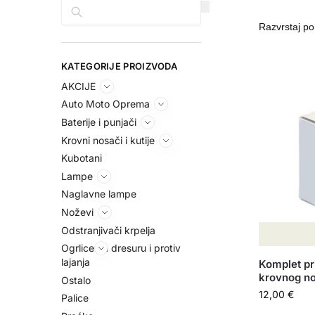
Pretraga
KATEGORIJE PROIZVODA
AKCIJE
Auto Moto Oprema
Baterije i punjači
Krovni nosači i kutije
Kubotani
Lampe
Naglavne lampe
Noževi
Odstranjivači krpelja
Ogrlice za dresuru i protiv
lajanja
Komplet pr
krovnog no
Ostalo
12,00
€
Palice