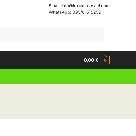
Email:
info@krovni-nosaci.com
WhatsApp:
095/815-5252
Pretraži
0,00
€
0