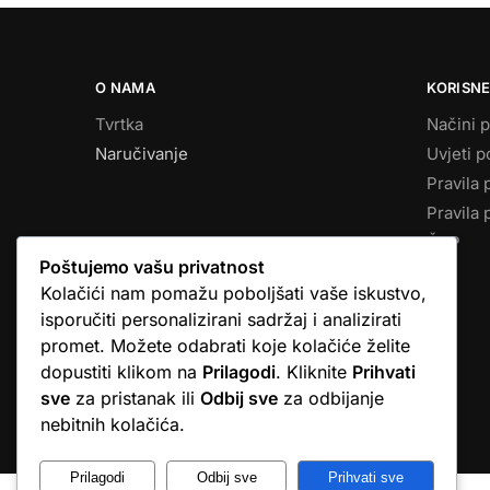
O NAMA
KORISNE
Tvrtka
Načini p
Naručivanje
Uvjeti p
Pravila 
Pravila 
ČPP
Poštujemo vašu privatnost
Kolačići nam pomažu poboljšati vaše iskustvo,
isporučiti personalizirani sadržaj i analizirati
promet. Možete odabrati koje kolačiće želite
dopustiti klikom na
Prilagodi
. Kliknite
Prihvati
sve
za pristanak ili
Odbij sve
za odbijanje
© Argus elektronika d.o.o.
nebitnih kolačića.
Prilagodi
Odbij sve
Prihvati sve