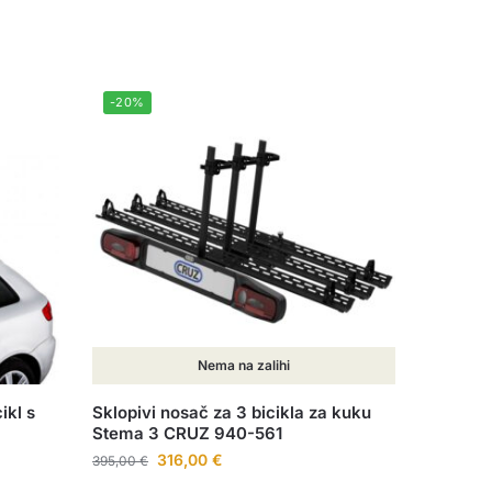
-20%
Nema na zalihi
ikl s
Sklopivi nosač za 3 bicikla za kuku
Stema 3 CRUZ 940-561
316,00
€
395,00
€