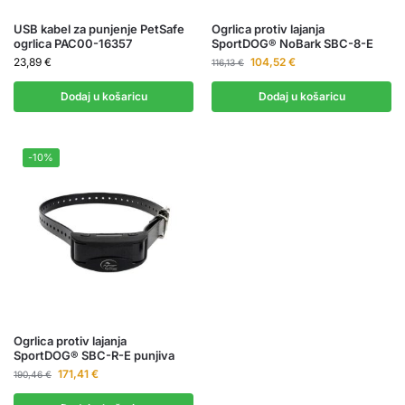
USB kabel za punjenje PetSafe
Ogrlica protiv lajanja
ogrlica PAC00-16357
SportDOG® NoBark SBC-8-E
23,89
€
104,52
€
116,13
€
Dodaj u košaricu
Dodaj u košaricu
-10%
Ogrlica protiv lajanja
SportDOG® SBC-R-E punjiva
171,41
€
190,46
€