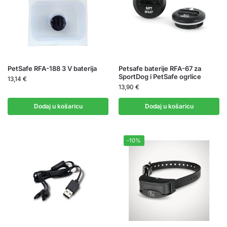
PetSafe RFA-188 3 V baterija
Petsafe baterije RFA-67 za
SportDog i PetSafe ogrlice
13,14
€
13,90
€
Dodaj u košaricu
Dodaj u košaricu
-10%