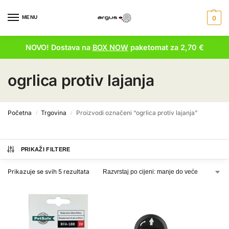
MENU
0
NOVO! Dostava na
BOX NOW
paketomat za 2,70 €
ogrlica protiv lajanja
Početna
Trgovina
Proizvodi označeni “ogrlica protiv lajanja”
/
/
PRIKAŽI FILTERE
Prikazuje se svih 5 rezultata