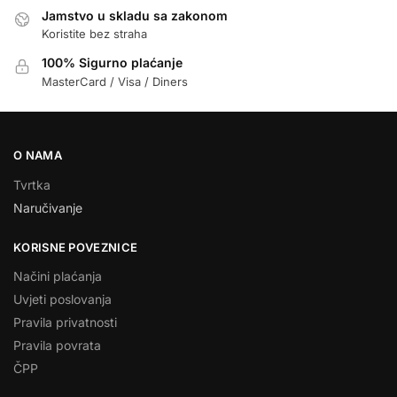
Jamstvo u skladu sa zakonom
Koristite bez straha
100% Sigurno plaćanje
MasterCard / Visa / Diners
O NAMA
Tvrtka
Naručivanje
KORISNE POVEZNICE
Načini plaćanja
Uvjeti poslovanja
Pravila privatnosti
Pravila povrata
ČPP