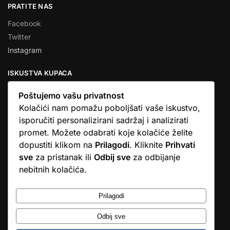
PRATITE NAS
Facebook
Twitter
Instagram
ISKUSTVA KUPACA
Poštujemo vašu privatnost
Kolačići nam pomažu poboljšati vaše iskustvo,
isporučiti personalizirani sadržaj i analizirati
★★★★★
promet. Možete odabrati koje kolačiće želite
… Ono što me se dojmilo je ljudski pristup i njihova briga da
dopustiti klikom na
Prilagodi
. Kliknite
Prihvati
dobijem što sam naručio. U većini web shopova nitko vas ne
sve
za pristanak ili
Odbij sve
za odbijanje
zove, samo otkažu narudžbu. …
nebitnih kolačića.
Stjepan D.M.
© Argus elektronika d.o.o.
Prilagodi
Odbij sve