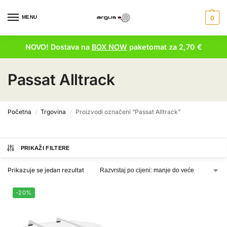
MENU
0
NOVO! Dostava na
BOX NOW
paketomat za 2,70 €
Passat Alltrack
Početna
Trgovina
Proizvodi označeni “Passat Alltrack”
/
/
PRIKAŽI FILTERE
Prikazuje se jedan rezultat
-20%