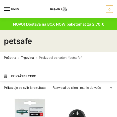
MENU
0
NOVO! Dostava na
BOX NOW
paketomat za 2,70 €
petsafe
Početna
Trgovina
Proizvodi označeni “petsafe”
/
/
PRIKAŽI FILTERE
Prikazuje se svih 6 rezultata