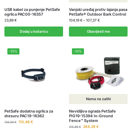
USB kabel za punjenje PetSafe
Vanjski uređaj protiv lajanja pasa
ogrlica PAC00-16357
PetSafe® Outdoor Bark Control
23,89
€
104,19
€
–
107,37
€
Dodaj u košaricu
Obavijesti me
-10%
-10%
Nema na zalihi
PetSafe dodatna ogrlica za
Nevidljiva ograda PetSafe
dresuru PAC19-16362
PIG19-15394 In-Ground
Fence™ System
113,48
€
126,09
€
284,29
€
315,88
€