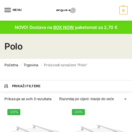
MENU
0
NOVO! Dostava na
BOX NOW
paketomat za 2,70 €
Polo
Početna
Trgovina
Proizvodi označeni “Polo”
/
/
PRIKAŽI FILTERE
Prikazuje se svih 3 rezultata
-20%
-20%