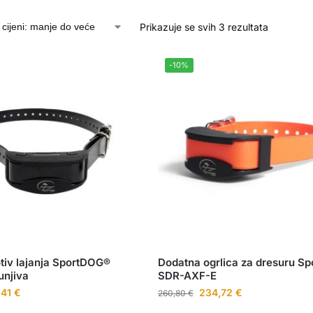
Prikazuje se svih 3 rezultata
-10%
otiv lajanja SportDOG®
Dodatna ogrlica za dresuru Sp
unjiva
SDR-AXF-E
,41
€
234,72
€
260,80
€