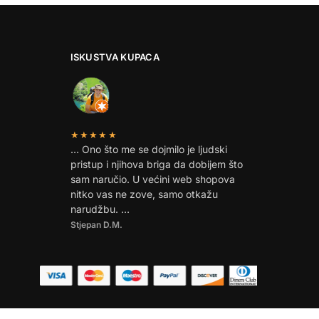
ISKUSTVA KUPACA
★★★★★
… Ono što me se dojmilo je ljudski
pristup i njihova briga da dobijem što
sam naručio. U većini web shopova
nitko vas ne zove, samo otkažu
narudžbu. …
Stjepan D.M.