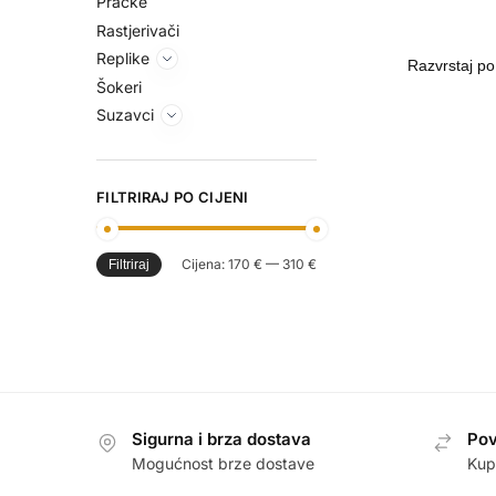
Praćke
Rastjerivači
Replike
Šokeri
Suzavci
FILTRIRAJ PO CIJENI
Cijena:
170 €
—
310 €
Filtriraj
Sigurna i brza dostava
Pov
Mogućnost brze dostave
Kup