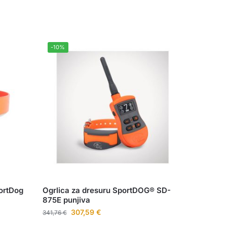
-10%
ortDog
Ogrlica za dresuru SportDOG® SD-
875E punjiva
307,59
€
341,76
€