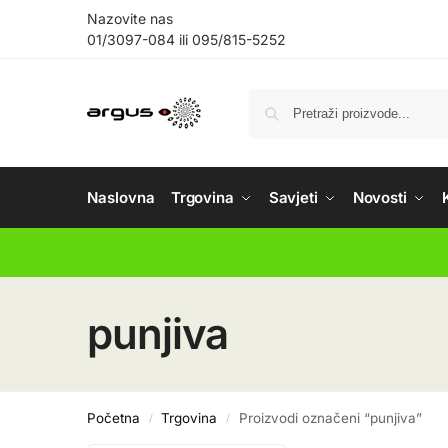
Nazovite nas
01/3097-084
ili
095/815-5252
Naslovna
Trgovina
Savjeti
Novosti
punjiva
Početna
Trgovina
Proizvodi označeni “punjiva”
/
/