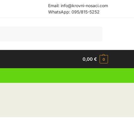
Email:
info@krovni-nosaci.com
WhatsApp:
095/815-5252
Pretraži
0,00
€
0