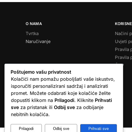
O NAMA
KORISNE
Tvrtka
Načini p
Naručivanje
Uvjeti p
Pravila 
Pravila 
ČPP
Poštujemo vašu privatnost
Kolačići nam pomažu poboljšati vaše iskustvo,
isporučiti personalizirani sadržaj i analizirati
promet. Možete odabrati koje kolačiće želite
dopustiti klikom na
Prilagodi
. Kliknite
Prihvati
sve
za pristanak ili
Odbij sve
za odbijanje
© Argus elektronika d.o.o.
nebitnih kolačića.
Prilagodi
Odbij sve
Prihvati sve