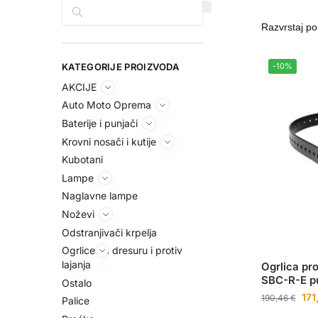
Pretraga
KATEGORIJE PROIZVODA
-10%
AKCIJE
Auto Moto Oprema
Baterije i punjači
Krovni nosači i kutije
Kubotani
Lampe
Naglavne lampe
Noževi
Odstranjivači krpelja
Ogrlice za dresuru i protiv
lajanja
Ogrlica pr
SBC-R-E p
Ostalo
171
190,46
€
Palice