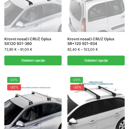
Krovni nosači CRUZ Oplus
Krovni nosači CRUZ Oplus
SX120 921-360
SR+120 921-934
72,80
€
–
91,00
€
82,40
€
–
103,00
€
Odaberi opcije
Odaberi opcije
-20%
-20%
-20%
-20%