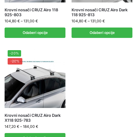
Krovni nosači CRUZ Airo 118
Krovni nosači CRUZ Airo Dark
925-803
118 925-813
104,80
€
–
131,00
€
104,80
€
–
131,00
€
Odaberi opcije
Odaberi opcije
-20%
-20%
Krovni nosači CRUZ Airo Dark
X118 925-783
147,20
€
–
184,00
€