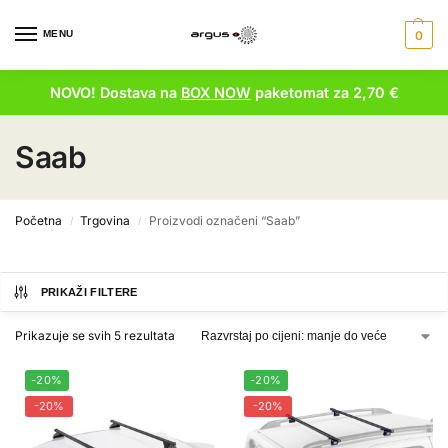
MENU
0
NOVO! Dostava na
BOX NOW
paketomat za 2,70 €
Saab
Početna
Trgovina
Proizvodi označeni “Saab”
/
/
PRIKAŽI FILTERE
Prikazuje se svih 5 rezultata
-20%
-20%
-20%
-20%