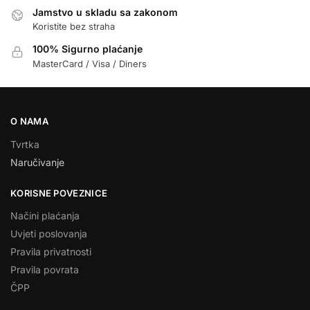
Jamstvo u skladu sa zakonom
Koristite bez straha
100% Sigurno plaćanje
MasterCard / Visa / Diners
O NAMA
Tvrtka
Naručivanje
KORISNE POVEZNICE
Načini plaćanja
Uvjeti poslovanja
Pravila privatnosti
Pravila povrata
ČPP