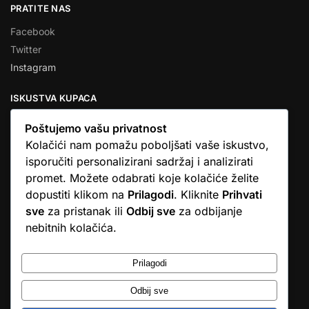
PRATITE NAS
Facebook
Twitter
Instagram
ISKUSTVA KUPACA
Poštujemo vašu privatnost
Kolačići nam pomažu poboljšati vaše iskustvo,
isporučiti personalizirani sadržaj i analizirati
★★★★★
promet. Možete odabrati koje kolačiće želite
… Ono što me se dojmilo je ljudski pristup i njihova briga da
dopustiti klikom na
Prilagodi
. Kliknite
Prihvati
dobijem što sam naručio. U većini web shopova nitko vas ne
sve
za pristanak ili
Odbij sve
za odbijanje
zove, samo otkažu narudžbu. …
nebitnih kolačića.
Stjepan D.M.
© Argus elektronika d.o.o.
Prilagodi
Odbij sve