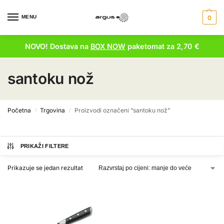
MENU
0
NOVO! Dostava na
BOX NOW
paketomat za 2,70 €
santoku nož
Početna
Trgovina
Proizvodi označeni “santoku nož”
/
/
PRIKAŽI FILTERE
Prikazuje se jedan rezultat