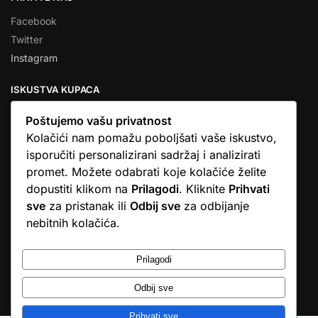
Facebook
Twitter
Instagram
ISKUSTVA KUPACA
Poštujemo vašu privatnost
Kolačići nam pomažu poboljšati vaše iskustvo,
isporučiti personalizirani sadržaj i analizirati
★★★★★
promet. Možete odabrati koje kolačiće želite
… Ono što me se dojmilo je ljudski pristup i njihova briga da
dopustiti klikom na
Prilagodi
. Kliknite
Prihvati
dobijem što sam naručio. U većini web shopova nitko vas ne
sve
za pristanak ili
Odbij sve
za odbijanje
zove, samo otkažu narudžbu. …
nebitnih kolačića.
Stjepan D.M.
© Argus elektronika d.o.o.
Prilagodi
Odbij sve
Prihvati sve