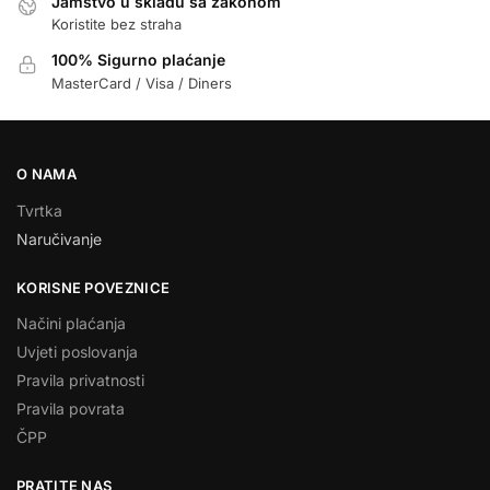
Jamstvo u skladu sa zakonom
Koristite bez straha
100% Sigurno plaćanje
MasterCard / Visa / Diners
O NAMA
Tvrtka
Naručivanje
KORISNE POVEZNICE
Načini plaćanja
Uvjeti poslovanja
Pravila privatnosti
Pravila povrata
ČPP
PRATITE NAS