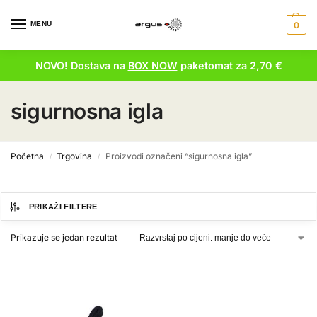
MENU
0
NOVO! Dostava na
BOX NOW
paketomat za 2,70 €
sigurnosna igla
Početna
Trgovina
Proizvodi označeni “sigurnosna igla”
/
/
PRIKAŽI FILTERE
Prikazuje se jedan rezultat