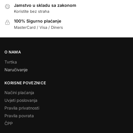
Jamstvo u skladu sa zakonom
Koristite bez straha
100% Sigurno plaćanje
MasterCard / Visa / Diners
O NAMA
Tvrtka
Naručivanje
KORISNE POVEZNICE
Načini plaćanja
Uvjeti poslovanja
Pravila privatnosti
Pravila povrata
ČPP