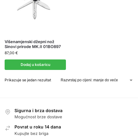
Višenamjenski džepni nož
Sinovi prirode MK.II 01BO897
87,00
€
Dodaj u košaricu
Prikazuje se jedan rezultat
Sigurna i brza dostava
Mogućnost brze dostave
Povrat u roku 14 dana
Kupujte bez briga