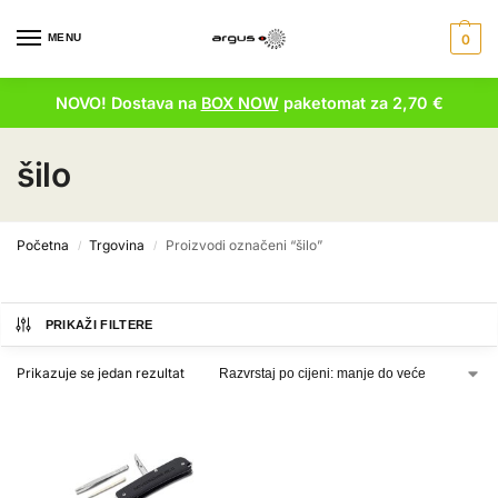
MENU
0
NOVO! Dostava na
BOX NOW
paketomat za 2,70 €
šilo
Početna
Trgovina
Proizvodi označeni “šilo”
/
/
PRIKAŽI FILTERE
Prikazuje se jedan rezultat