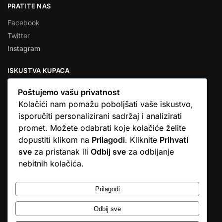
PRATITE NAS
Facebook
Twitter
Instagram
ISKUSTVA KUPACA
Poštujemo vašu privatnost
Kolačići nam pomažu poboljšati vaše iskustvo,
isporučiti personalizirani sadržaj i analizirati
★★★★★
promet. Možete odabrati koje kolačiće želite
… Ono što me se dojmilo je ljudski pristup i njihova briga da
dopustiti klikom na
Prilagodi
. Kliknite
Prihvati
dobijem što sam naručio. U većini web shopova nitko vas ne
sve
za pristanak ili
Odbij sve
za odbijanje
zove, samo otkažu narudžbu. …
nebitnih kolačića.
Stjepan D.M.
© Argus elektronika d.o.o.
Prilagodi
Odbij sve